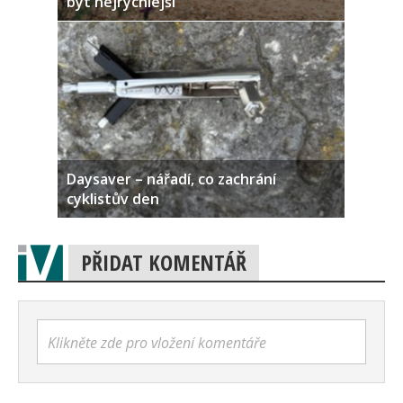
být nejrychlejší
Daysaver – nářadí, co zachrání
cyklistův den
PŘIDAT KOMENTÁŘ
Klikněte zde pro vložení komentáře