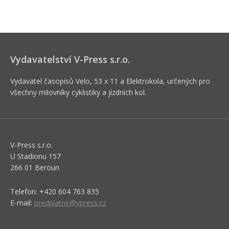
Vydavatelství V-Press s.r.o.
Vydavatel časopisů Velo, 53 x 11 a Elektrokola, určených pro
všechny milovníky cyklistiky a jízdních kol.
V-Press s.r.o.
U Stadionu 157
266 01 Beroun
Telefon: +420 604 763 835
E-mail:
predplatne@vpress.cz