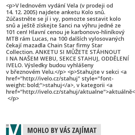
<p>V lednovém vydání Vela (v prodeji od
14. 12. 2005) najdete anketu Kolo snů.
Zúčastněte se jí i vy, pomozte sestavit kolo
snů a ještě získejte šanci na výhru jedné ze
101 cen! Hlavní cenou je karbonovo-hliníkový
MTB rám Lucas, na 100 dalších vylosovaných
čekají mazadla Chain Star firmy Star
Collection. ANKETU SI MŮŽETE STÁHNOUT
I NA NAŠEM WEBU, SEKCE STAHUJ, ODDĚLENÍ
IVELO. Výsledky budou vyhlášeny
v březnovém Velu.</p> <p>Stahujte v sekci <a
href="http://ivelo.cz/stahuj" style="font-
weight: bold;">stahuj</a>, v kategorii <a
href="http://ivelo.cz/stahuj/aktualne">aktuálně
</p>
MOHLO BY VÁS ZAJÍMAT