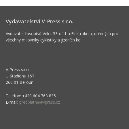
Vydavatelství V-Press s.r.o.
Vydavatel časopisů Velo, 53 x 11 a Elektrokola, určených pro
všechny milovníky cyklistiky a jízdních kol.
V-Press s.r.o.
U Stadionu 157
266 01 Beroun
Telefon: +420 604 763 835
E-mail:
predplatne@vpress.cz