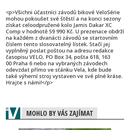
<p>Všichni účastníci závodů bikové VeloSérie
mohou pokoušet své štěstí a na konci sezony
získat celoodpružené kolo Jamis Dakar XC
Comp v hodnotě 59 990 Kč. U prezenace obdrží
na každém z dvanácti závodů se startovním
číslem tento slosovatelný lístek. Stačí jej
vyplněný poslat poštou na adresu redakce
časopisu VELO, PO Box 34, pošta 618, 163
00 Praha 6 nebo na vybraných závodech
odevzdat přímo ve stánku Vela, kde bude
také výherní stroj vystaven ve své plné kráse.
Hrajte s námi!</p>
MOHLO BY VÁS ZAJÍMAT