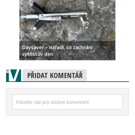
Daysaver – nářadí, co zachrání
cyklistův den
PŘIDAT KOMENTÁŘ
Klikněte zde pro vložení komentáře