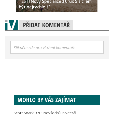
TEST! Nový Specialized Crux 5 s cílem
být nejrychlejší
PŘIDAT KOMENTÁŘ
Klikněte zde pro vložení komentáře
MOHLO BY VÁS ZAJÍMAT
Scott Spark 970: Nevšední univerzál