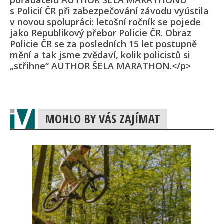
pořadatelů AUTHOR ŠELA MARATHONU
s Policií ČR při zabezpečování závodu vyústila
v novou spolupráci: letošní ročník se pojede
jako Republikový přebor Policie ČR. Obraz
Policie ČR se za posledních 15 let postupně
mění a tak jsme zvědaví, kolik policistů si
„střihne“ AUTHOR ŠELA MARATHON.</p>
MOHLO BY VÁS ZAJÍMAT