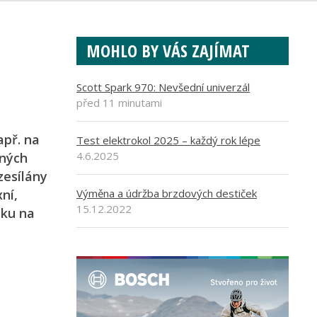
MOHLO BY VÁS ZAJÍMAT
Scott Spark 970: Nevšední univerzál
před 11 minutami
apř. na
Test elektrokol 2025 – každý rok lépe
4.6.2025
iných
zesílány
ní,
Výměna a údržba brzdových destiček
15.12.2022
pku na