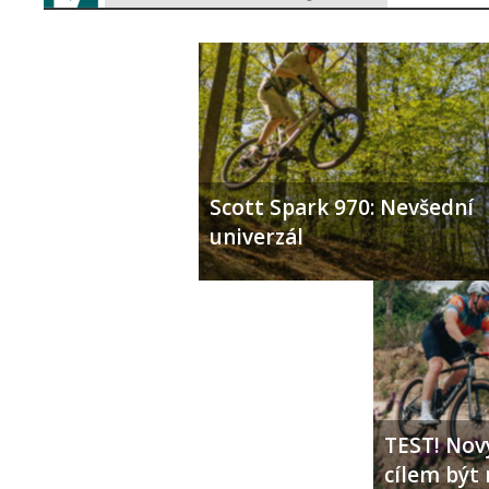
Scott Spark 970: Nevšední
univerzál
TEST! Nový
cílem být 