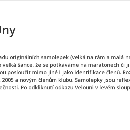
Uny
adu originálních samolepek (velká na rám a malá n
e je velká šance, že se potkáváme na maratonech či j
 posloužit mimo jiné i jako identifikace členů. Ro
k 2005 a novým členům klubu. Samolepky jsou reflex
pečnosti. Po odkliknutí odkazu Velouni v levém slou