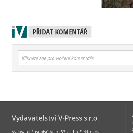
PŘIDAT KOMENTÁŘ
Klikněte zde pro vložení komentáře
Vydavatelství V-Press s.r.o.
Vydavatel časopisů Velo, 53 x 11 a Elektrokola,