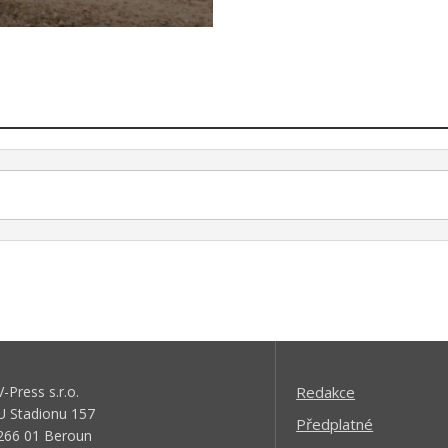
V-Press s.r.o.
Redakce
U Stadionu 157
Předplatné
266 01 Beroun