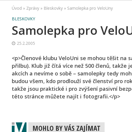
Úvod
»
Zprávy
»
Bleskovky
»
Samolepka pro VeloUny
BLESKOVKY
Samolepka pro Velo
25.2.2005
<p>Členové klubu VeloUni se mohou těšit na s
přilbu). Klub již čítá více než 500 členů, takž
akcích a nevíme o sobě – samolepky tedy mohou
budou všem, kdo prodlouží své členství pro ro
takže jsou praktické i pro zvýšení pasivní bez
této stránce můžete najít i fotografii.</p>
MOHLO BY VÁS ZAJÍMAT