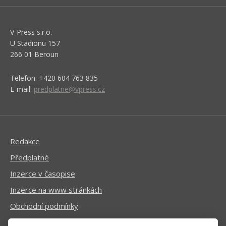
V-Press s.r.o.
U Stadionu 157
266 01 Beroun
Telefon: +420 604 763 835
E-mail:
predplatne@vpress.cz
Redakce
Předplatné
Inzerce v časopise
Inzerce na www stránkách
Obchodní podmínky
Ochrana osobních údajů