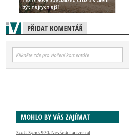
TEST! Nový Specialized Crux 5 s cílem
být nejrychlejší
PŘIDAT KOMENTÁŘ
Klikněte zde pro vložení komentáře
MOHLO BY VÁS ZAJÍMAT
Scott Spark 970: Nevšední univerzál