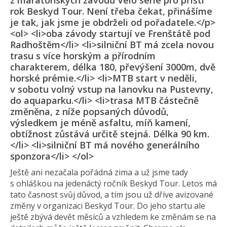
z maratonských závodů Velo série pro příští
rok Beskyd Tour. Není třeba čekat, přinášíme
je tak, jak jsme je obdrželi od pořadatele.</p>
<ol> <li>oba závody startují ve Frenštátě pod
Radhoštěm</li> <li>silniční BT má zcela novou
trasu s více horským a přírodním
charakterem, délka 180, převýšení 3000m, dvě
horské prémie.</li> <li>MTB start v neděli,
v sobotu volný vstup na lanovku na Pustevny,
do aquaparku.</li> <li>trasa MTB částečně
změněna, z níže popsaných důvodů,
výsledkem je méně asfaltu, míň kamení,
obtížnost zůstává určitě stejná. Délka 90 km.
</li> <li>silniční BT má nového generálního
sponzora</li> </ol>
Ještě ani nezačala pořádná zima a už jsme tady
s ohláškou na jedenáctý ročník Beskyd Tour. Letos má
tato časnost svůj důvod, a tím jsou už dříve avizované
změny v organizaci Beskyd Tour. Do jeho startu ale
ještě zbývá devět měsíců a vzhledem ke změnám se na