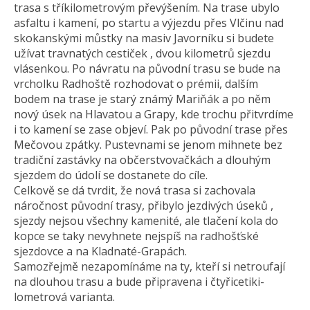
trasa s tříkilometrovým převýšením. Na trase ubylo
asfaltu i kamení, po startu a výjezdu přes Vlčinu nad
skokanskými můstky na masiv Javorníku si budete
užívat travnatých cestiček , dvou kilometrů sjezdu
vlásenkou. Po návratu na původní trasu se bude na
vrcholku Radhoště rozhodovat o prémii, dalším
bodem na trase je starý známý Mariňák a po něm
nový úsek na Hlavatou a Grapy, kde trochu přitvrdíme
i to kamení se zase objeví. Pak po původní trase přes
Mečovou zpátky. Pustevnami se jenom mihnete bez
tradiční zastávky na občerstvovačkách a dlouhým
sjezdem do údolí se dostanete do cíle.
Celkově se dá tvrdit, že nová trasa si zachovala
náročnost původní trasy, přibylo jezdivých úseků ,
sjezdy nejsou všechny kamenité, ale tlačení kola do
kopce se taky nevyhnete nejspíš na radhošťské
sjezdovce a na Kladnaté-Grapách.
Samozřejmě nezapomínáme na ty, kteří si netroufají
na dlouhou trasu a bude připravena i čtyřicetiki­
lometrová varianta.