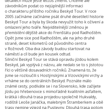
detailech může ještě leccos změnit. Chceme ale
závodníkům podat co nejúplnější informaci
o charakteru příštího ročníku Beskyd Tour. V roce
2005 začínáme začínáme psát druhé desetiletí historie
Beskyd Tour a byla by škoda nevyužít toho k oživení a
omlazení jeho tváře. Nejviditelnější změnou je
přemístění dějiště akce do Frenštátu pod Radhoštěm.
Opět jsme sice pod Radhoštěm, ale na jeho druhé
straně, deset kilometrů od původního centra
v Rožnově. Oba dva závody budou startovat na
náměstí a cíl bude jen kousek odtud.
Silniční Beskyd Tour se stává opravdu jízdou kolem
Beskyd, jak vyplývá z názvu, ale nedalo se to s jistotou
říci o většině dosavadních ročníků. Znamená to, že
jsme se rozloučili s Hostýnskými a Vizovickými vrchy a
vrháme se do centrálních Beskyd. Poznáte málo
známé cesty, podíváte se i na Slovensko, kde zažijete
jízdu po hřebenovce s mimořádně kvalitním asfaltem,
krátká i dlouhá trasa projedou společně Hukvaldy,
rodiště Leoše Janáčka, malebným Štramberkem a obě
trasy nemine výjezd na Pustevny. Dlouhá trasa potom