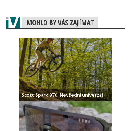
MOHLO BY VÁS ZAJÍMAT
Scott Spark 970: Nevšední univerzál