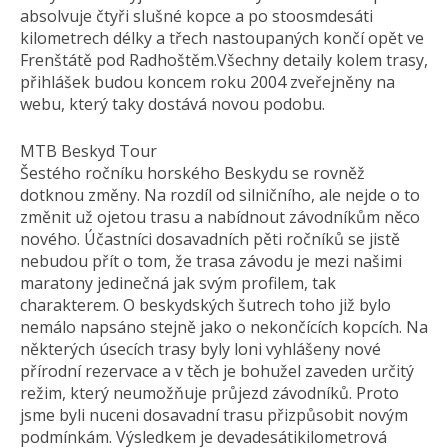
absolvuje čtyři slušné kopce a po stoosmdesáti
kilometrech délky a třech nastoupaných končí opět ve
Frenštátě pod Radhoštěm.Všechny detaily kolem trasy,
přihlášek budou koncem roku 2004 zveřejněny na
webu, který taky dostává novou podobu.
MTB Beskyd Tour
Šestého ročníku horského Beskydu se rovněž
dotknou změny. Na rozdíl od silničního, ale nejde o to
změnit už ojetou trasu a nabídnout závodníkům něco
nového. Účastníci dosavadních pěti ročníků se jistě
nebudou přít o tom, že trasa závodu je mezi našimi
maratony jedinečná jak svým profilem, tak
charakterem. O beskydských šutrech toho již bylo
nemálo napsáno stejně jako o nekončících kopcích. Na
některých úsecích trasy byly loni vyhlášeny nové
přírodní rezervace a v těch je bohužel zaveden určitý
režim, který neumožňuje průjezd závodníků. Proto
jsme byli nuceni dosavadní trasu přizpůsobit novým
podmínkám. Výsledkem je devadesátikilo­metrová