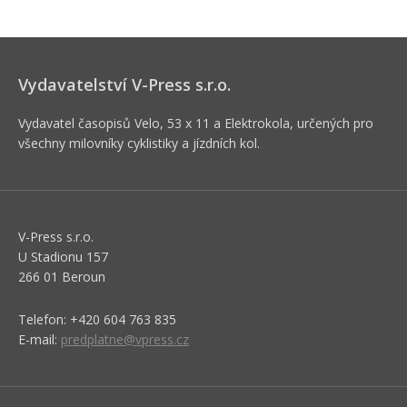
Vydavatelství V-Press s.r.o.
Vydavatel časopisů Velo, 53 x 11 a Elektrokola, určených pro
všechny milovníky cyklistiky a jízdních kol.
V-Press s.r.o.
U Stadionu 157
266 01 Beroun
Telefon: +420 604 763 835
E-mail:
predplatne@vpress.cz