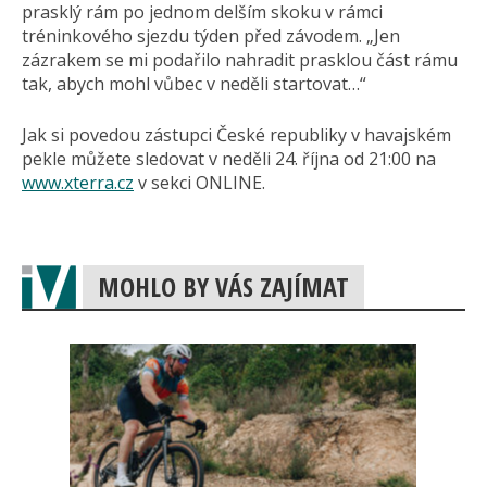
prasklý rám po jednom delším skoku v rámci
tréninkového sjezdu týden před závodem. „Jen
zázrakem se mi podařilo nahradit prasklou část rámu
tak, abych mohl vůbec v neděli startovat…“
Jak si povedou zástupci České republiky v havajském
pekle můžete sledovat v neděli 24. října od 21:00 na
www.xterra.cz
v sekci ONLINE.
MOHLO BY VÁS ZAJÍMAT