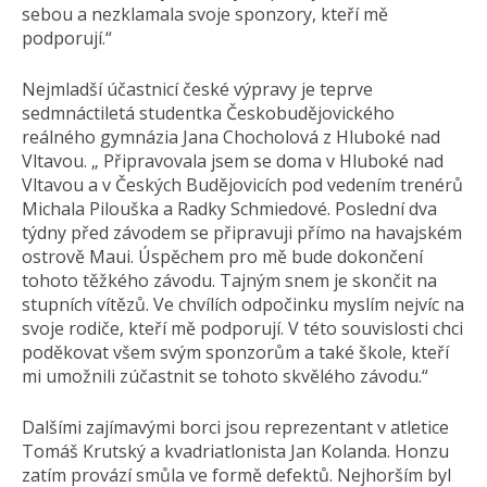
sebou a nezklamala svoje sponzory, kteří mě
podporují.“
Nejmladší účastnicí české výpravy je teprve
sedmnáctiletá studentka Českobudějovického
reálného gymnázia Jana Chocholová z Hluboké nad
Vltavou. „ Připravovala jsem se doma v Hluboké nad
Vltavou a v Českých Budějovicích pod vedením trenérů
Michala Pilouška a Radky Schmiedové. Poslední dva
týdny před závodem se připravuji přímo na havajském
ostrově Maui. Úspěchem pro mě bude dokončení
tohoto těžkého závodu. Tajným snem je skončit na
stupních vítězů. Ve chvílích odpočinku myslím nejvíc na
svoje rodiče, kteří mě podporují. V této souvislosti chci
poděkovat všem svým sponzorům a také škole, kteří
mi umožnili zúčastnit se tohoto skvělého závodu.“
Dalšími zajímavými borci jsou reprezentant v atletice
Tomáš Krutský a kvadriatlonista Jan Kolanda. Honzu
zatím provází smůla ve formě defektů. Nejhorším byl