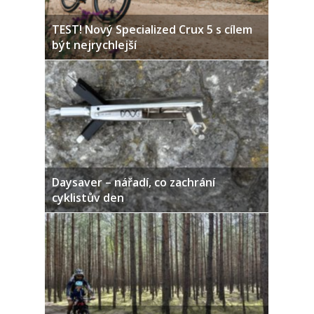
TEST! Nový Specialized Crux 5 s cílem
být nejrychlejší
Daysaver – nářadí, co zachrání
cyklistův den