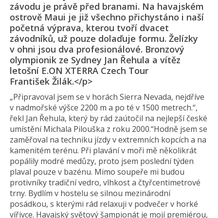
závodu je právě před branami. Na havajském
ostrově Maui je již všechno přichystáno i naší
početná výprava, kterou tvoří dvacet
závodníků, už pouze dolaďuje formu. Želízky
v ohni jsou dva profesionálové. Bronzový
olympionik ze Sydney Jan Řehula a vítěz
letošní E.ON XTERRA Czech Tour
František Žilák.</p>
„Připravoval jsem se v horách Sierra Nevada, nejdříve
v nadmořské výšce 2200 m a po té v 1500 metrech.“,
řekl Jan Řehula, který by rád zaútočil na nejlepší české
umístění Michala Pilouška z roku 2000.“Hodně jsem se
zaměřoval na techniku jízdy v extremních kopcích a na
kamenitém terénu. Při plavání v moři mě několikrát
popálily modré medůzy, proto jsem poslední týden
plaval pouze v bazénu. Mimo soupeře mi budou
protivníky tradiční vedro, vlhkost a čtyřcentimetrové
trny. Bydlím v hostelu se silnou mezinárodní
posádkou, s kterými rád relaxuji v podvečer v horké
vířivce. Havajský světový šampionát je mojí premiérou,