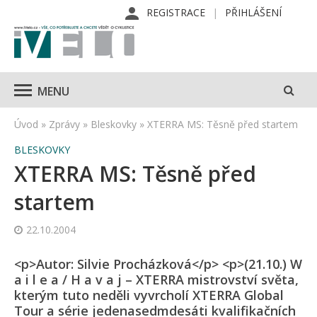
REGISTRACE
PŘIHLÁŠENÍ
MENU
Úvod
»
Zprávy
»
Bleskovky
»
XTERRA MS: Těsně před startem
BLESKOVKY
XTERRA MS: Těsně před
startem
22.10.2004
<p>Autor: Silvie Procházková</p> <p>(21.10.) W
a i l e a / H a v a j – XTERRA mistrovství světa,
kterým tuto neděli vyvrcholí XTERRA Global
Tour a série jedenasedmdesáti kvalifikačních