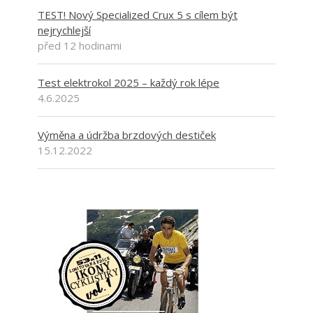
TEST! Nový Specialized Crux 5 s cílem být
nejrychlejší
před 12 hodinami
Test elektrokol 2025 – každý rok lépe
4.6.2025
Výměna a údržba brzdových destiček
15.12.2022