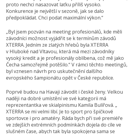
proto nechci nasazovat laťku příliš vysoko.
Konkurence je největší v sezoně, jak se dalo
předpokládat. Chci podat maximální výkon.“
„Byl jsem pozván na meeting profesionálů, kde měli
závodníci možnost vyjádřit se k termínům závodů
XTERRA. Jedním ze zlatých hřebů byla XTERRA
v Hluboké nad Vltavou, která má mezi závodníky
vysoký kredit a je profesionály oblíbena, což mě jako
Čecha samozřejmě potěšilo.“ V rámci těchto meetingů,
byl vznesen návrh pro uskutečnění dalšího
evropského šampionátu opět v České republice.
Poprvé budou na Havaji závodit i české ženy. Velkou
naději na dobré umístění ve své kategorii má
reprezentantka ve skialpinismu Kamila Bulířová. „
XTERRA se mi velmi líbí. Je to sport pro špičkové
sportovce i pro amatéry. Ráda bych při své premiéře
ve zdejších extrémních podmínkách dojela do cíle ve
slušném čase, abych tak byla spokojena sama se