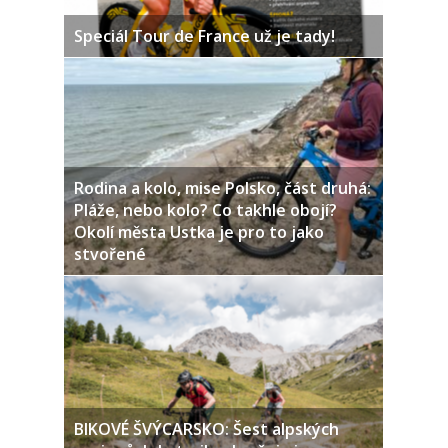
Speciál Tour de France už je tady!
Rodina a kolo, mise Polsko, část druhá:
Pláže, nebo kolo? Co takhle obojí?
Okolí města Ustka je pro to jako
stvořené
BIKOVÉ ŠVÝCARSKO: Šest alpských