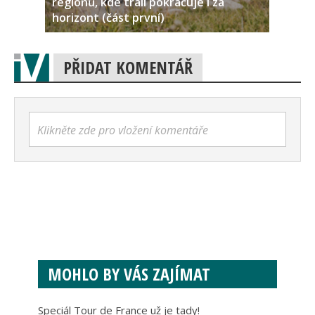
regionů, kde trail pokračuje i za
horizont (část první)
PŘIDAT KOMENTÁŘ
Klikněte zde pro vložení komentáře
MOHLO BY VÁS ZAJÍMAT
Speciál Tour de France už je tady!