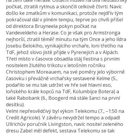
na zem také Herase. Ostatní museli na dva nešťastníky
počkat, ztratili rytmus a skončili celkově čtvrtí. Navíc
došlo ke zmatkům v komunikaci, protože nejdřív tým
pokračoval dál v plném tempu, teprve po chvíli přišel
od direktora Bruyneela pokyn počkat na
Vandeveldeho a Herase. Co je však pro Armstronga
nejhorší, ztratil téměř minutu na tým Once a jeho lídra
Josebu Belokiho, vynikajícího vrchaře, loni třetího na
TdF, jehož slovo jistě přijde v Pyrenejích a v Alpách.
Třetí místo v časovce obsadila stáj Festina s prvním
nositelem žlutého trikotu v letošním ročníku
Christophem Moreauem, na své poměry jelo výborně
časovku i převážně vrchařsky sestavené Kelme (5.,
podařilo se mu tak udržet ve hře své hlavní eso,
loňského krále kopců na TdF, Kolumbijce Botera) a
také Rabobank (6., Boogerd má stále šanci na první
desítku).
Velmi nepřesvědčivý byl výkon Telekomu (7., –1:50 na
Credit Agricole). V závěru nevydržel tempo a odpadl
Ullrichův poručník Livingston, navíc nositel zeleného
dresu Zabel měl defekt, sestava Telekomu se tak