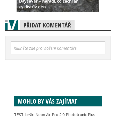
Daysaver – nářadí, co zachrání
cyklistův den
PŘIDAT KOMENTÁŘ
Klikněte zde pro vložení komentáře
MOHLO BY VÁS ZAJÍMAT
TEST: brýle Neon Air Pro 2.0 Phototronic Plus