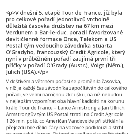
<p>V dnešní 5. etapě Tour de France, jíž byla
pro celkové pořadí jednotlivců vrcholně
důležitá časovka družstev na 67 km mezi
Verdunem a Bar-le-duc, porazil favorizované
devítičlenné formace Once, Telekom a US
Postal tým vedoucího závodníka Stuarta
O'Gradyho, francouzský Credit Agricole, který
nyní v průběžném pořadí zaujímá první tři
příčky v pořadí O'Grady (Austr.), Voigt (Něm.),
Julich (USA).</p>
V deštivém a větrném počasí se proměnila časovka,
v níž je každý čas závodníka započítáván do celkového
pořadí, ve velmi náročnou zkoušku, na níž nebudou
v nejlepším vzpomínat oba hlavní kadidáti na korunu
krále Tour de France – Lance Armstrong a Jan Ullrich.
Armstrongův tým US Postal ztratil na Credit Agricole
1:26 min. poté, co Američan Vandevelde při střídání a
přejezdu bílé dělící čáry na vozovce podklouzl a strhl