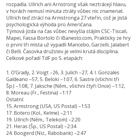
rozpadla. Ullrich ani Arnstrong však neztrácejí hlavu,
v horách nemusí minuta ztráty vůbec nic znamenat.
Ullrich teď ztrácí na Armstronga 27 vteřin, což je jistá
psychologická výhoda pro Američana.
Týmová jízda na čas vůbec nevyšla stájím CSC-Tiscali,
Mapei, Fassa Bortolo či iBanesto.com, Prakticky ze hry
o první tři místa už vypadli Mancebo, Garzelli, Jalabert
či Belli. Časovka družstev je velmi krutá disciplína.
Celkové pořadí TdF po 5. etapách:
1. O’Grady, 2. Voigt –26, 3. Julich –27, 4. I. Gonzales
Galdeano –57, 5. Beloki –1:07, 6. Sastre (všichni tři
Šp.) –1:08, 7. Jaksche (Něm., všichni čtyři Once) –1:12,
8. Moreau (Fr., Festina) –1:17
Ostatní:
15. Armstrong (USA, US Postal) –1:53
17. Botero (Kol., Kelme) –2:11
19. Ullrich (Něm., Telekom) –2:20
21. Heras (Šp., US Postal) –2:34
24. Boogerd (Niz., Rabobank) –2:47