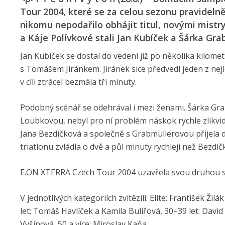
Tour 2004, které se za celou sezonu pravidelně
nikomu nepodařilo obhájit titul, novými mistry
a Káje Polívkové stali Jan Kubíček a Šárka Gr
Jan Kubíček se dostal do vedení již po několika kilom
s Tomášem Jiránkem. Jiránek sice předvedl jeden z nej
v cíli ztrácel bezmála tři minuty.
Podobný scénář se odehrával i mezi ženami. Šárka Gra
Loubkovou, nebyl pro ní problém náskok rychle zlikvido
Jana Bezdíčková a společně s Grabmüllerovou přijela 
triatlonu zvládla o dvě a půl minuty rychleji než Bezdíč
E.ON XTERRA Czech Tour 2004 uzavřela svou druhou sez
V jednotlivých kategoriích zvítězili: Elite: František Ž
let: Tomáš Havlíček a Kamila Bulířová, 30–39 let: Davi
Vyšínová, 50 a více: Miroslav Kaňa