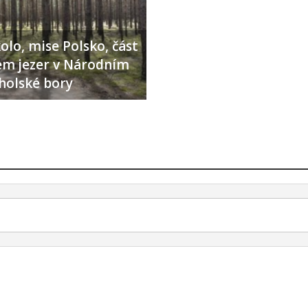
olo, mise Polsko, část
lem jezer v Národním
holské bory