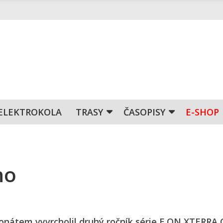
ELEKTROKOLA
TRASY
ČASOPISY
E-SHOP
no
pionátem vyvrcholil druhý ročník série E.ON XTERRA