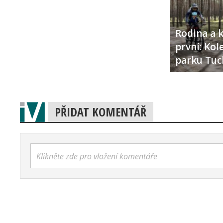
Rodina a k
první: Ko
parku Tuc
PŘIDAT KOMENTÁŘ
Klikněte zde pro vložení komentáře