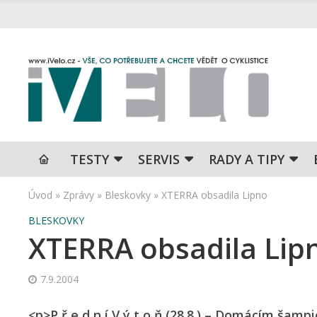
TESTY
SERVIS
RADY A TIPY
Úvod
»
Zprávy
»
Bleskovky
»
XTERRA obsadila Lipno
BLESKOVKY
XTERRA obsadila Lip
7.9.2004
<p>P ř e d n í V ý t o ň (28.8.) – Domácím šam