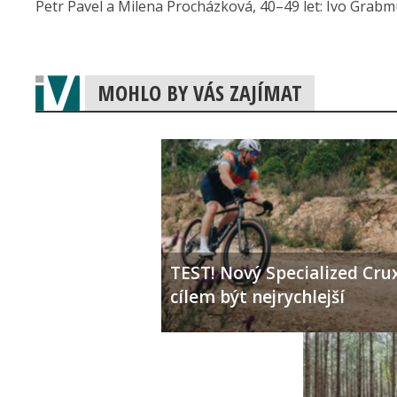
Petr Pavel a Milena Procházková, 40–49 let: Ivo Grabmü
MOHLO BY VÁS ZAJÍMAT
TEST! Nový Specialized Crux
cílem být nejrychlejší