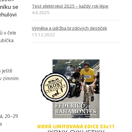
Test elektrokol 2025 – každý rok lépe
čníku se
4.6.2025
ehulovi
Výměna a údržba brzdových destiček
ů v čele
15.12.2022
Kubíčka
 ještě
 v zimním
vá, 20–29
a