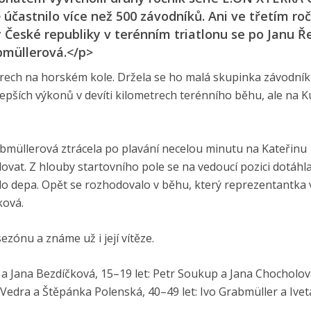
 účastnilo více než 500 závodníků. Ani ve třetím ro
 České republiky v terénním triatlonu se po Janu Ř
abmüllerová.</p>
etrech na horském kole. Držela se ho malá skupinka závodník
lepších výkonů v devíti kilometrech terénního běhu, ale na 
bmüllerová ztrácela po plavání necelou minutu na Kateřinu
vat. Z hlouby startovního pole se na vedoucí pozici dotáhla
do depa. Opět se rozhodovalo v běhu, který reprezentantka
ková.
ónu a známe už i její vítěze.
ilák a Jana Bezdíčková, 15–19 let: Petr Soukup a Jana Chocholo
d Vedra a Štěpánka Polenská, 40–49 let: Ivo Grabmüller a Ivet