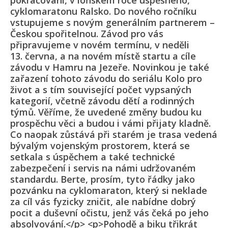
pokračování, v loňském roce úspěšného,
cyklomaratonu Ralsko. Do nového ročníku
vstupujeme s novým generálním partnerem –
Českou spořitelnou. Závod pro vás
připravujeme v novém termínu, v neděli
13. června, a na novém místě startu a cíle
závodu v Hamru na Jezeře. Novinkou je také
zařazení tohoto závodu do seriálu Kolo pro
život a s tím související počet vypsaných
kategorií, včetně závodu dětí a rodinných
týmů. Věříme, že uvedené změny budou ku
prospěchu věci a budou i vámi přijaty kladně.
Co naopak zůstává při starém je trasa vedená
bývalým vojenským prostorem, která se
setkala s úspěchem a také technické
zabezpečení i servis na námi udržovaném
standardu. Berte, prosím, tyto řádky jako
pozvánku na cyklomaraton, který si neklade
za cíl vás fyzicky zničit, ale nabídne dobrý
pocit a duševní očistu, jenž vás čeká po jeho
absolvování.</p> <p>Pohodě a biku třikrát