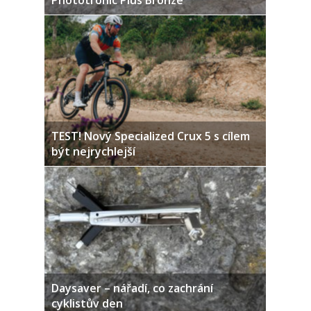
Phototronic Plus Bronze
TEST! Nový Specialized Crux 5 s cílem
být nejrychlejší
Daysaver – nářadí, co zachrání
cyklistův den