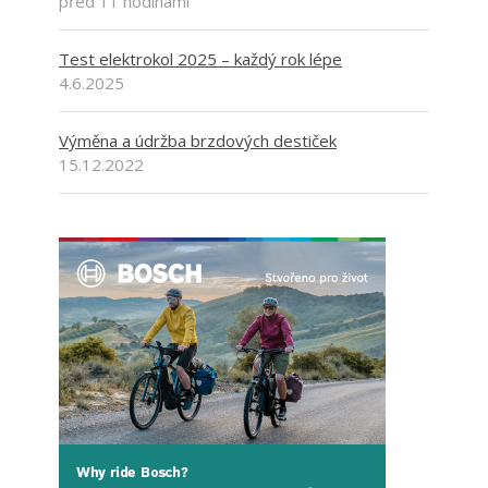
před 11 hodinami
Test elektrokol 2025 – každý rok lépe
4.6.2025
Výměna a údržba brzdových destiček
15.12.2022