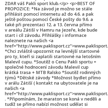
ZDAR váš Pakli sport klub.</p> <p>BEST OF
PROPOZICE: *Na závod je možno se stále
přihlásit pomocí internetu až do 4.6. a pak
ještě poštou pomocí České pošty do 9.6. a
také při prezentaci 12. a 13. června přímo
v areálu Zátiší v Hamru na Jezeře, kde bude
start i cíl závodu. Přihlášky i informace
naleznete na našich <a
href="http://www.paklisport.cz">www.paklisport.
*Chci zvláště upozornit na levnější startovné
pro ty, kteří si zaplatili startovné na letošním
Malevil cupu. *Soutěž o Cenu Pakli sportu =
společné hodnocení závodu Malevil cup
krátká trasa + MTB Ralsko *Soutěž rodinných
týmů *Dětské závody *Možnost bydlet přímo
v arálu Zátiší ( kontakt na ubytovatele je na
našich <a
href="http://www.paklisport.cz">www.paklisport.
. *Připomínám, že maraton se koná v neděli a
tudíž se přímo nabízí možnost udělat si