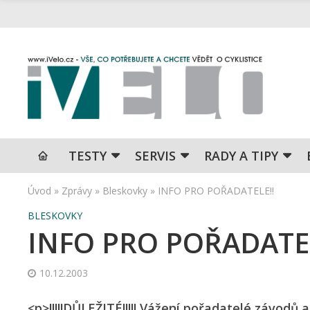
TESTY
SERVIS
RADY A TIPY
Úvod
»
Zprávy
»
Bleskovky
»
INFO PRO POŘADATELE!!
BLESKOVKY
INFO PRO POŘADATEL
10.12.2003
<p>!!!!!DŮLEŽITÉ!!!!! Vážení pořadatelé závodů 