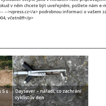
 Pokud v něm chcete být uveřejněni, pošlete nám e
-- -->vpress.cz</a> podrobnou informaci o vašem z
04, včetně!!!</p>
Daysaver – nářadí, co zachrání
 5 s
cyklistův den