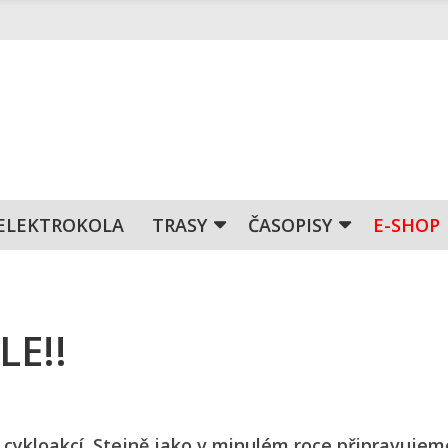
ELEKTROKOLA
TRASY
ČASOPISY
E-SHOP
E!!
a cykloakcí. Stejně jako v minulém roce připravujeme