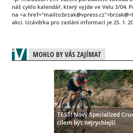
náš cyklo kalendář, který vyjde ve Velu 3/04.
na <a href="mailto:brzak@vpress.cz">brzak@<!
akci. Uzávěrka pro zaslání informací je 25. 1. 20
MOHLO BY VÁS ZAJÍMAT
TEST! Nový Specialized Crux
cílem být nejrychlejší