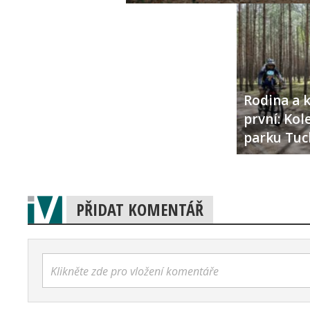
Rodina a k
první: Ko
parku Tuc
PŘIDAT KOMENTÁŘ
Klikněte zde pro vložení komentáře