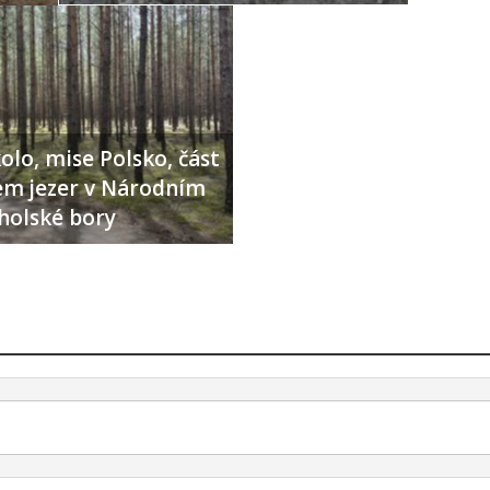
olo, mise Polsko, část
lem jezer v Národním
holské bory