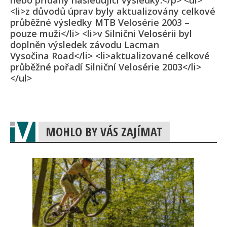
nebo přidány následující výsledky:</p> <ul>
<li>z důvodů úprav byly aktualizovány celkové
průběžné výsledky MTB Velosérie 2003 –
pouze muži</li> <li>v Silnični Velosérii byl
doplněn výsledek závodu Lacman
Vysočina Road</li> <li>aktualizované celkové
průběžné pořadí Silniční Velosérie 2003</li>
</ul>
MOHLO BY VÁS ZAJÍMAT