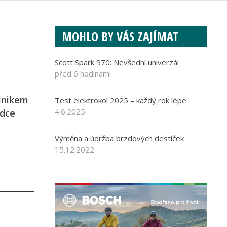
MOHLO BY VÁS ZAJÍMAT
Scott Spark 970: Nevšední univerzál
před 6 hodinami
minikem
Test elektrokol 2025 – každý rok lépe
4.6.2025
zdce
Výměna a údržba brzdových destiček
15.12.2022