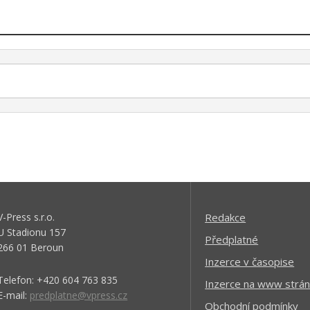
V-Press s.r.o.
Redakce
U Stadionu 157
Předplatné
266 01 Beroun
Inzerce v časopise
Telefon: +420 604 763 835
Inzerce na www strán
E-mail:
predplatne@vpress.cz
Obchodní podmínky