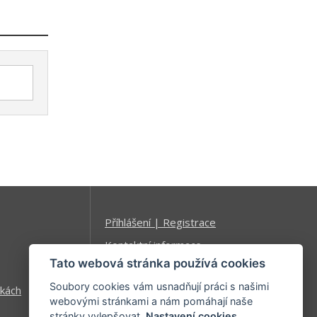
Příhlášení | Registrace
Kontaktní informace
Tato webová stránka používá cookies
Mapa stránek
Soubory cookies vám usnadňují práci s našimi
kách
webovými stránkami a nám pomáhají naše
stránky vylepšovat.
Nastavení cookies