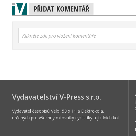
PŘIDAT KOMENTÁŘ
Klikněte zde pro vložení komentáře
Vydavatelství V-Press s.r.o.
Vydavatel časopisů Velo, 53 x 11 a Elektrokola,
určených pro všechny milovníky cyklistiky a jízdních kol.