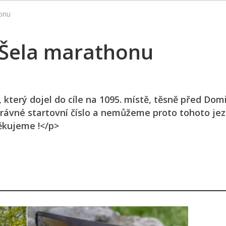
onu
 Šela marathonu
který dojel do cíle na 1095. místě, těsně před Do
ávné startovní číslo a nemůžeme proto tohoto je
ěkujeme !</p>