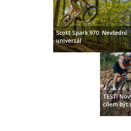
Scott Spark 970: Nevšední
univerzál
TEST! Nový
cílem být 