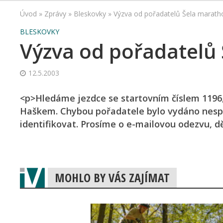
Úvod
»
Zprávy
»
Bleskovky
»
Výzva od pořadatelů Šela marath
BLESKOVKY
Výzva od pořadatelů
12.5.2003
<p>Hledáme jezdce se startovním číslem 1196, 
Haškem. Chybou pořadatele bylo vydáno nespr
identifikovat. Prosíme o e-mailovou odezvu, d
MOHLO BY VÁS ZAJÍMAT