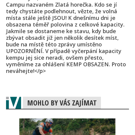
Campu nazvaném Zlatá horečka. Kdo se jí
tedy chystáte podlehnout, vězte, že volná
místa stále ještě JSOU! K dnešnímu dni je
obsazena téměř polovina z celkové kapacity.
Jakmile se dostaneme ke stavu, kdy bude
zbývat obsadit již jen několik desítek míst,
bude na místě této zprávy umístěno
UPOZORNĚNÍ. V případě vyčerpání kapacity
kempu jej sice neradi, ovšem přesto,
vyměníme za ohlášení KEMP OBSAZEN. Proto
neváhejte!</p>
MOHLO BY VÁS ZAJÍMAT