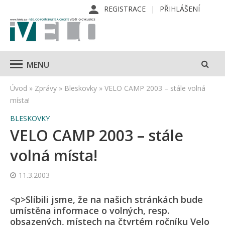
REGISTRACE
PŘIHLÁŠENÍ
MENU
Úvod
»
Zprávy
»
Bleskovky
»
VELO CAMP 2003 – stále volná
místa!
BLESKOVKY
VELO CAMP 2003 – stále
volná místa!
11.3.2003
<p>Slíbili jsme, že na našich stránkách bude
umístěna informace o volných, resp.
obsazených, místech na čtvrtém ročníku Velo