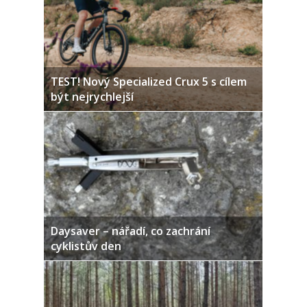
TEST! Nový Specialized Crux 5 s cílem
být nejrychlejší
Daysaver – nářadí, co zachrání
cyklistův den