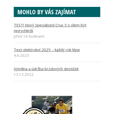
MOHLO BY VÁS ZAJÍMAT
TEST! Nový Specialized Crux 5 s cílem být
nejrychlejší
před 16 hodinami
Test elektrokol 2025 – každý rok lépe
4.6.2025
Výměna a údržba brzdových destiček
15.12.2022