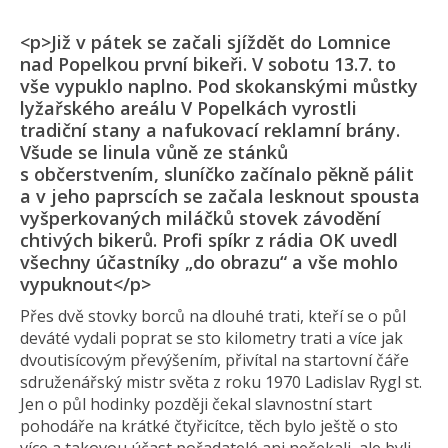
<p>Již v pátek se začali sjíždět do Lomnice
nad Popelkou první bikeři. V sobotu 13.7. to
vše vypuklo naplno. Pod skokanskými můstky
lyžařského areálu V Popelkách vyrostli
tradiční stany a nafukovací reklamní brány.
Všude se linula vůně ze stánků
s občerstvením, sluníčko začínalo pěkně pálit
a v jeho paprscích se začala lesknout spousta
vyšperkovaných miláčků stovek závodění
chtivých bikerů. Profi spíkr z rádia OK uvedl
všechny účastníky „do obrazu“ a vše mohlo
vypuknout</p>
Přes dvě stovky borců na dlouhé trati, kteří se o půl
deváté vydali poprat se sto kilometry trati a více jak
dvoutisícovým převýšením, přivítal na startovní čáře
sdruženářský mistr světa z roku 1970 Ladislav Rygl st.
Jen o půl hodinky později čekal slavnostní start
pohodáře na krátké čtyřicítce, těch bylo ještě o sto