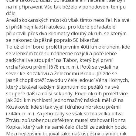
více a takovou účast pořadatelé ani nečekali, ale byli
na ni připraveni. Vše tak běželo v pohodovém tempu
dále.
Areál skokanských můstků však tímto neosiřel. Na své
si přišli nejmladší ratolesti, pro které pořadatelé
připravili přes dva kilometry dlouhý okruh, se kterým
se nakonec úspěšně popralo 50 bikerčat.
To už elitní borci prolétli prvním 40ti km okruhem, kde
se v lehkém terénu nádherně rozjeli a poté lehce
zadýchali ve stoupání na Tábor, který byl první
vrchařskou prémií (678 m. n. m.). Poté se vydali na
sever ke Kozákovu a Železnému Brodu. Již zde se
jasně chopil otěží závodu v čele jedoucí Véna Hornych,
který získával každým šlápnutím do pedálů na své
soupeře další a další sekundy. První okruh prolétl více
jak 30ti km rychlostí! Jednoznačný náskok měl už na
Kozákově, kde si tak vyjel i druhou horskou prémii
(744m. n. m.). Za jeho zády se však strhla velká bitva.
Ztrátu způsobenou defektem musel stahovat Honza
Kopka, který tak na samé čelo útočil ze zadních pozic.
Mezi nejlepšími bojoval také náš úspěšný olympionik