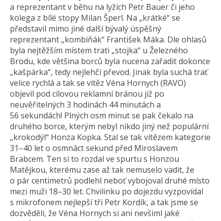
a reprezentant v běhu na lyžích Petr Bauer či jeho
kolega z bílé stopy Milan Šperl. Na „krátké“ se
představil mimo jiné další bývalý úspěšný
reprezentant „kombiňák“ František Máka. Dle ohlasů
byla nejtěžším místem trati „stojka“ u Železného
Brodu, kde většina borců byla nucena zařadit dokonce
„kašpárka“, tedy nejlehčí převod. Jinak byla suchá trať
velice rychlá a tak se vítěz Véna Hornych (RAVO)
objevil pod cílovou reklamní bránou již po
neuvěřitelných 3 hodinách 44 minutách a
56 sekundách! Plných osm minut se pak čekalo na
druhého borce, kterým nebyl nikdo jiný než populární
„krokodýl“ Honza Kopka. Stal se tak vítězem kategorie
31–40 let o osmnáct sekund před Miroslavem
Brabcem. Ten si to rozdal ve spurtu s Honzou
Matějkou, kterému zase až tak nemuselo vadit, že
o pár centimetrů podlehl neboť vybojoval druhé místo
mezi muži 18–30 let. Chvilinku po dojezdu vyzpovídal
s mikrofonem nejlepší tři Petr Kordík, a tak jsme se
dozvěděli, že Véna Hornych si ani nevšiml jaké