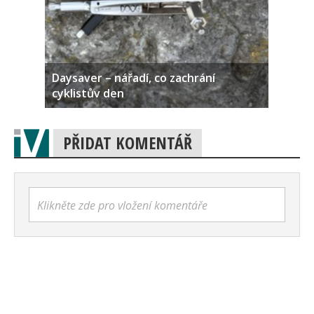
Daysaver – nářadí, co zachrání
cyklistův den
PŘIDAT KOMENTÁŘ
Klikněte zde pro vložení komentáře