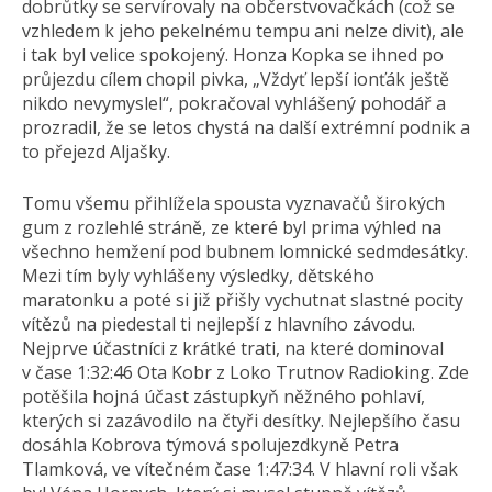
dobrůtky se servírovaly na občerstvovačkách (což se
vzhledem k jeho pekelnému tempu ani nelze divit), ale
i tak byl velice spokojený. Honza Kopka se ihned po
průjezdu cílem chopil pivka, „Vždyť lepší ionťák ještě
nikdo nevymyslel“, pokračoval vyhlášený pohodář a
prozradil, že se letos chystá na další extrémní podnik a
to přejezd Aljašky.
Tomu všemu přihlížela spousta vyznavačů širokých
gum z rozlehlé stráně, ze které byl prima výhled na
všechno hemžení pod bubnem lomnické sedmdesátky.
Mezi tím byly vyhlášeny výsledky, dětského
maratonku a poté si již přišly vychutnat slastné pocity
vítězů na piedestal ti nejlepší z hlavního závodu.
Nejprve účastníci z krátké trati, na které dominoval
v čase 1:32:46 Ota Kobr z Loko Trutnov Radioking. Zde
potěšila hojná účast zástupkyň něžného pohlaví,
kterých si zazávodilo na čtyři desítky. Nejlepšího času
dosáhla Kobrova týmová spolujezdkyně Petra
Tlamková, ve vítečném čase 1:47:34. V hlavní roli však