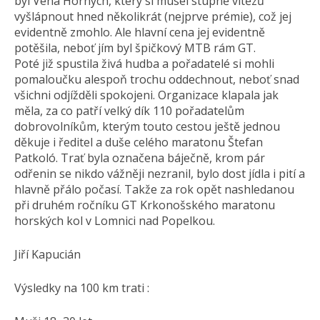
byl Véna Hornych, který si musel stupně vítězů
vyšlápnout hned několikrát (nejprve prémie), což jej
evidentně zmohlo. Ale hlavní cena jej evidentně
potěšila, neboť jím byl špičkový MTB rám GT.
Poté již spustila živá hudba a pořadatelé si mohli
pomaloučku alespoň trochu oddechnout, neboť snad
všichni odjížděli spokojeni. Organizace klapala jak
měla, za co patří velký dík 110 pořadatelům
dobrovolníkům, kterým touto cestou ještě jednou
děkuje i ředitel a duše celého maratonu Štefan
Patkoló. Trať byla označena báječně, krom pár
odřenin se nikdo vážněji nezranil, bylo dost jídla i pití a
hlavně přálo počasí. Takže za rok opět nashledanou
při druhém ročníku GT Krkonošského maratonu
horských kol v Lomnici nad Popelkou.
Jiří Kapucián
Výsledky na 100 km trati :