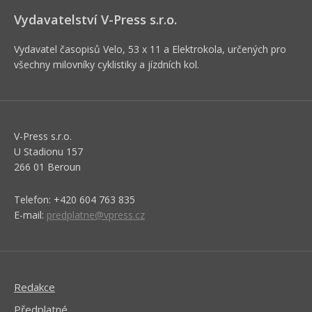
Vydavatelství V-Press s.r.o.
Vydavatel časopisů Velo, 53 x 11 a Elektrokola, určených pro
všechny milovníky cyklistiky a jízdních kol.
V-Press s.r.o.
U Stadionu 157
266 01 Beroun
Telefon: +420 604 763 835
E-mail:
predplatne@vpress.cz
Redakce
Předplatné