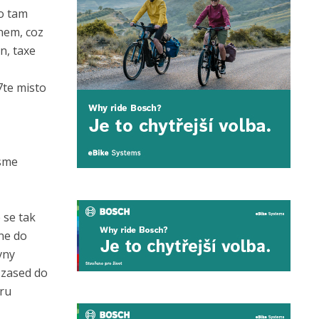
co tam
nem, coz
n, taxe
7te misto
 sme
 se tak
dne do
vny
 zased do
oru