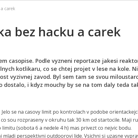
a carek
a bez hacku a carek
em casopise. Podle vyzneni reportaze jakesi reakto
lnych kotlikaru, co se chtej projet v lese na kole. 
 dost vyzivnej zavod. Byl sem tam se svou miloustar
o dostalo, i kdyz mouchy by se na tom daly teda ta
. Jelo se na casovy limit po kontrolach v podobe orientackej
 co sou rozpraseny v okruhu tak 30 km od startocile. Maji r
imitu (sobota 6 a nedele 4 h) mas privezt co nejvic bodu.
i mladi perspektivni outdoorovi lide. Vsichni si uzasne vyprav