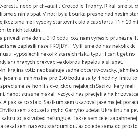
Everestu nebo prichvatali z Crocodile Trophy. Rikali sme si, 
li sme s nima spat. V noci byla bourka presne nad nasim sta
ejikoz sme meli vysoky startovni cislo a cas startu 11 h 20 mi
ni telnich tekutin …
in a privezli sme domu 310 bodu, coz nam vyneslo prubezne 1
adi sme zaplasili nase FROJDY … Vylili sme do nas nekolik dcl
, vyposlechli nekolik starejch flaku typu „I can´t get no
andylan) hranych prekvapive dobrou kapelou a sli spat.
olni krajina totiz neobsahuje zadne obcerstvovacky. Jakmile
: jedem si minimalne pro 250 bodu a za ty 4 hodiny limitu to
ed sme se honili s dvojickou nejakejch Sasiku, kery meli
 nebot strasne makali, vzdycki nas predjeli a na krizovatce
my. A pak se to stalo: Sasikum sem ukazoval jaxe ma jet pora
hvilku sem zkousel z myho Garryho udelat Ukraiiinu na pe
a saltru to jaxi vubec nefunguje. Takze sem celej zabahnenej
ik a cekal sem na svou staroumilou, az dojede sama do prost