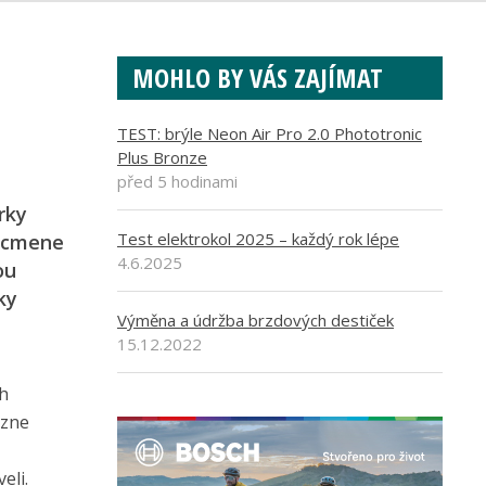
MOHLO BY VÁS ZAJÍMAT
TEST: brýle Neon Air Pro 2.0 Phototronic
Plus Bronze
před 5 hodinami
rky
Test elektrokol 2025 – každý rok lépe
Nicmene
4.6.2025
ou
ky
Výměna a údržba brzdových destiček
15.12.2022
ch
uzne
eli.