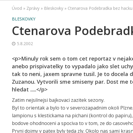
Úvod
»
Zprávy
»
Bleskovky
»
Ctenarova Podebradka bez hacku 
BLESKOVKY
Ctenarova Podebradk
5.8.2002
<p>Minuly rok sem o tom cet reportaz v nejak
anebo prispivatelky to vypadalo jako slet uchy
tak to neni, jaxem spravne tusil. Je to docela
Zuzanou. Vytvorili sme smiseny par. Dost me t
hledat .....</p>
Zatim nejsilnejsi bajkovaci zazitek sezony.
Byl to orientak a bylo to v severozapadnim okoli Plzne
lampionu s klestickama na pichani (kontrol do papiru),
bodove ohodnoceni a spociva to v tom, ze do casoveho l
Prvni dojmy v patex byly teda zly. Okolo nas sami krasn