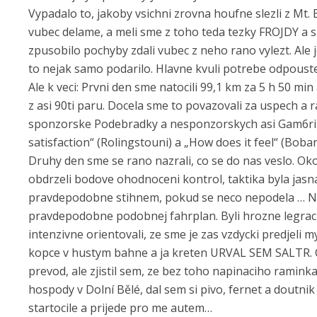
Vypadalo to, jakoby vsichni zrovna houfne slezli z Mt. 
vubec delame, a meli sme z toho teda tezky FROJDY a s
zpusobilo pochyby zdali vubec z neho rano vylezt. Ale j
to nejak samo podarilo. Hlavne kvuli potrebe odpouste
Ale k veci: Prvni den sme natocili 99,1 km za 5 h 50 m
z asi 90ti paru. Docela sme to povazovali za uspech a r
sponzorske Podebradky a nesponzorskych asi Gam6rinusu
satisfaction“ (Rolingstouni) a „How does it feel“ (Bob
Druhy den sme se rano nazrali, co se do nas veslo. Ok
obdrzeli bodove ohodnoceni kontrol, taktika byla jasna
pravdepodobne stihnem, pokud se neco nepodela … Napr
pravdepodobne podobnej fahrplan. Byli hrozne legracni,
intenzivne orientovali, ze sme je zas vzdycki predjeli 
kopce v hustym bahne a ja kreten URVAL SEM SALTR. C
prevod, ale zjistil sem, ze bez toho napinaciho ramink
hospody v Dolní Bělé, dal sem si pivo, fernet a doutn
startocile a prijede pro me autem…