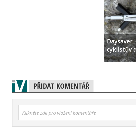
Daysaver –
cyklistův 
PŘIDAT KOMENTÁŘ
Klikněte zde pro vložení komentáře