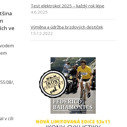
Test elektrokol 2025 – každý rok lépe
4.6.2025
tšina
an
Výměna a údržba brzdových destiček
ích ve
15.12.2022
závodem
sem
55:08/,
 v cíli