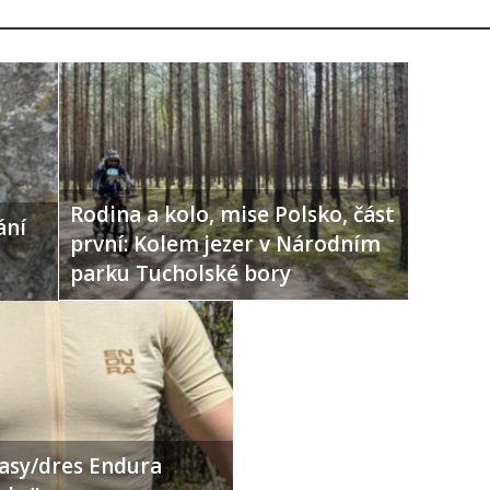
Rodina a kolo, mise Polsko, část
ání
první: Kolem jezer v Národním
parku Tucholské bory
ťasy/dres Endura