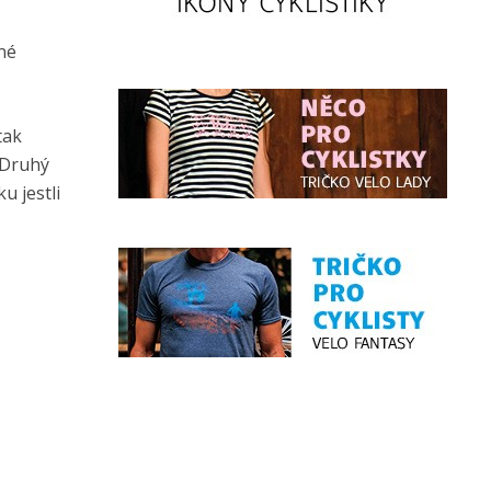
ené
tak
 Druhý
u jestli