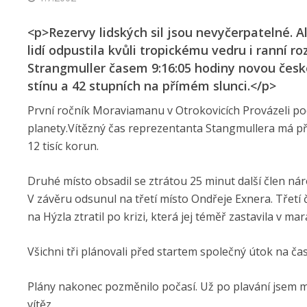
<p>Rezervy lidských sil jsou nevyčerpatelné. A
lidí odpustila kvůli tropickému vedru i ranní ro
Strangmuller časem 9:16:05 hodiny novou česko
stínu a 42 stupních na přímém slunci.</p>
První ročník Moraviamanu v Otrokovicích Provázeli 
planety.Vítězný čas reprezentanta Stangmullera má p
12 tisíc korun.
Druhé místo obsadil se ztrátou 25 minut další člen nár
V závěru odsunul na třetí místo Ondřeje Exnera. Třetí 
na Hýzla ztratil po krizi, která jej téměř zastavila v m
Všichni tři plánovali před startem společný útok na čas
Plány nakonec pozměnilo počasí. Už po plavání jsem měl
vítěz.