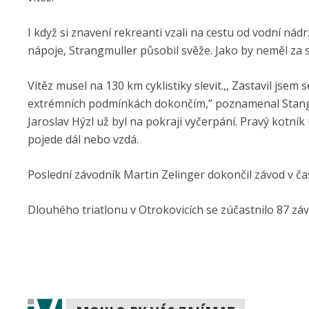
I když si znavení rekreanti vzali na cestu od vodní ná
nápoje, Strangmuller působil svěže. Jako by neměl za s
Vítěz musel na 130 km cyklistiky slevit.,, Zastavil jsem s
extrémních podmínkách dokončím,” poznamenal Stangmul
Jaroslav Hýzl už byl na pokraji vyčerpání. Pravý kotník m
pojede dál nebo vzdá.
Poslední závodník Martin Zelinger dokončil závod v čase
Dlouhého triatlonu v Otrokovicích se zúčastnilo 87 zá