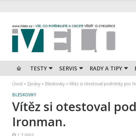
TESTY
SERVIS
RADY A TIPY
Úvod
»
Zprávy
»
Bleskovky
»
Vítěz si otestoval podmínky pro H
BLESKOVKY
Vítěz si otestoval p
Ironman.
1.7.2002