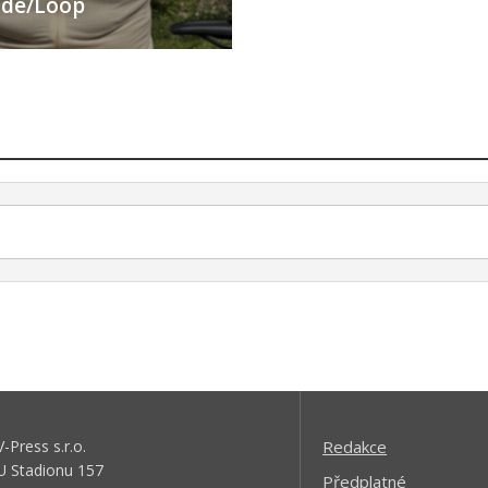
Ride/Loop
V-Press s.r.o.
Redakce
U Stadionu 157
Předplatné