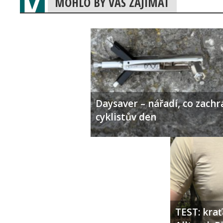
MOHLO BY VÁS ZAJÍMAT
Daysaver – nářadí, co zachr
cyklistův den
TEST: kra