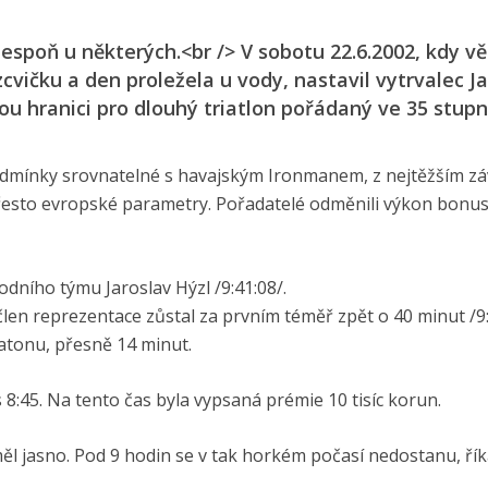
lespoň u některých.<br /> V sobotu 22.6.2002, kdy vě
zcvičku a den proležela u vody, nastavil vytrvalec J
u hranici pro dlouhý triatlon pořádaný ve 35 stupn
podmínky srovnatelné s havajským Ironmanem, z nejtěžším 
řesto evropské parametry. Pořadatelé odměnili výkon bonu
odního týmu Jaroslav Hýzl /9:41:08/.
člen reprezentace zůstal za prvním téměř zpět o 40 minut /9:
aratonu, přesně 14 minut.
 8:45. Na tento čas byla vypsaná prémie 10 tisíc korun.
 jasno. Pod 9 hodin se v tak horkém počasí nedostanu, říkal