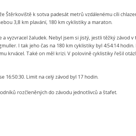
drže Štěrkoviště k sotva padesát metrů vzdálenému cíli chlaz
ebou 3,8 km plavání, 180 km cyklistiky a maraton.
e a vyzvracel žaludek. Nebyl jsem si jistý, jestli těžký závod v 
ler. I tak jeho čas na 180 km cyklistiky byl 4:54:14 hodin.
u krvácel. Také on měl krizi. V polovině cyklistiky řešil otázk
 16:50:30. Limit na celý závod byl 17 hodin.
vodníků rozčleněných do závodu jednotlivců a štafet.