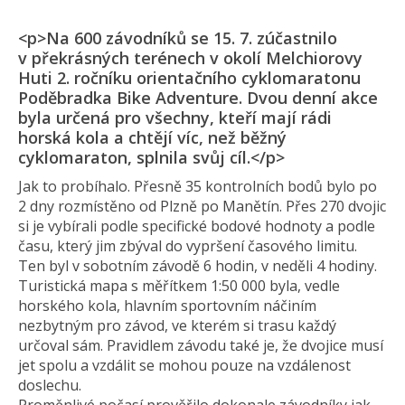
<p>Na 600 závodníků se 15. 7. zúčastnilo
v překrásných terénech v okolí Melchiorovy
Huti 2. ročníku orientačního cyklomaratonu
Poděbradka Bike Adventure. Dvou denní akce
byla určená pro všechny, kteří mají rádi
horská kola a chtějí víc, než běžný
cyklomaraton, splnila svůj cíl.</p>
Jak to probíhalo. Přesně 35 kontrolních bodů bylo po
2 dny rozmístěno od Plzně po Manětín. Přes 270 dvojic
si je vybírali podle specifické bodové hodnoty a podle
času, který jim zbýval do vypršení časového limitu.
Ten byl v sobotním závodě 6 hodin, v neděli 4 hodiny.
Turistická mapa s měřítkem 1:50 000 byla, vedle
horského kola, hlavním sportovním náčiním
nezbytným pro závod, ve kterém si trasu každý
určoval sám. Pravidlem závodu také je, že dvojice musí
jet spolu a vzdálit se mohou pouze na vzdálenost
doslechu.