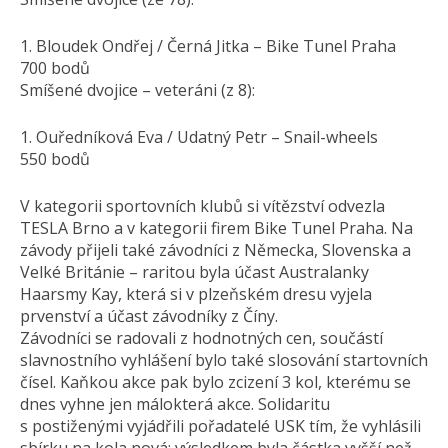
1. Bloudek Ondřej / Černá Jitka – Bike Tunel Praha
700 bodů
Smíšené dvojice – veteráni (z 8):
1. Ouředníková Eva / Udatný Petr – Snail-wheels
550 bodů
V kategorii sportovních klubů si vítězství odvezla
TESLA Brno a v kategorii firem Bike Tunel Praha. Na
závody přijeli také závodníci z Německa, Slovenska a
Velké Británie – raritou byla účast Australanky
Haarsmy Kay, která si v plzeňském dresu vyjela
prvenství a účast závodníky z Číny.
Závodníci se radovali z hodnotných cen, součástí
slavnostního vyhlášení bylo také slosování startovních
čísel. Kaňkou akce pak bylo zcizení 3 kol, kterému se
dnes vyhne jen málokterá akce. Solidaritu
s postiženými vyjádřili pořadatelé USK tím, že vyhlásili