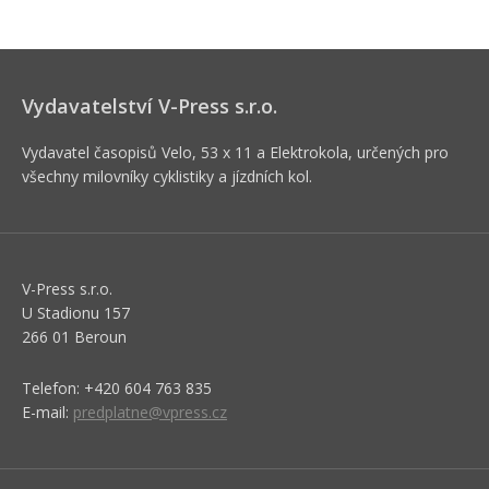
Vydavatelství V-Press s.r.o.
Vydavatel časopisů Velo, 53 x 11 a Elektrokola, určených pro
všechny milovníky cyklistiky a jízdních kol.
V-Press s.r.o.
U Stadionu 157
266 01 Beroun
Telefon: +420 604 763 835
E-mail:
predplatne@vpress.cz