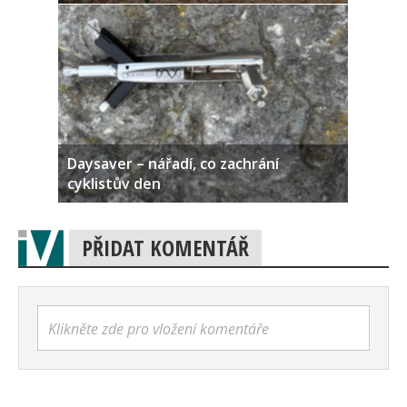
Daysaver – nářadí, co zachrání
cyklistův den
PŘIDAT KOMENTÁŘ
Klikněte zde pro vložení komentáře