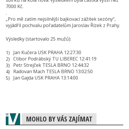
sbírku na kola nová: výsledkem byla částka vyšší než
7000 Kč.
.
„Pro mě zatím nejsilnější bajkovací zážitek sezóny“,
vyjádřil pochvalu pořadatelům Jaroslav Řízek z Prahy.
Výsledky (startovalo 25 mužů):
Jan Kučera USK PRAHA 12:27:30
Ctibor Podrábský TU LIBEREC 12:41:19
Petr Strejček TESLA BRNO 12:44:32
Radovan Mach TESLA BRNO 13:02:50
Jan Gajda USK PRAHA 13:14:00
MOHLO BY VÁS ZAJÍMAT