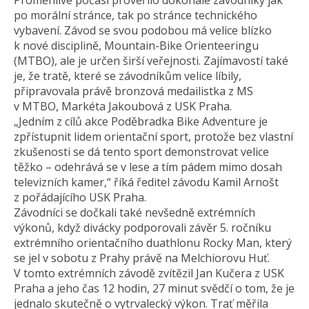
Proměnlivé počasí prověřilo dokonale závodníky jak
po morální stránce, tak po stránce technického
vybavení. Závod se svou podobou má velice blízko
k nové disciplině, Mountain-Bike Orienteeringu
(MTBO), ale je určen širší veřejnosti. Zajímavostí také
je, že tratě, které se závodníkům velice líbily,
připravovala právě bronzová medailistka z MS
v MTBO, Markéta Jakoubová z USK Praha.
„Jedním z cílů akce Poděbradka Bike Adventure je
zpřístupnit lidem orientační sport, protože bez vlastní
zkušenosti se dá tento sport demonstrovat velice
těžko – odehrává se v lese a tím pádem mimo dosah
televizních kamer,“ říká ředitel závodu Kamil Arnošt
z pořádajícího USK Praha.
Závodníci se dočkali také nevšedně extrémních
výkonů, když divácky podporovali závěr 5. ročníku
extrémního orientačního duathlonu Rocky Man, který
se jel v sobotu z Prahy právě na Melchiorovu Huť.
V tomto extrémních závodě zvítězil Jan Kučera z USK
Praha a jeho čas 12 hodin, 27 minut svědčí o tom, že je
jednalo skutečně o vytrvalecký výkon. Trať měřila