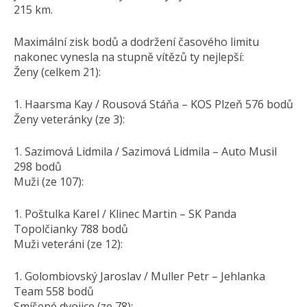
215 km.
Maximální zisk bodů a dodržení časového limitu
nakonec vynesla na stupně vítězů ty nejlepší:
Ženy (celkem 21):
1. Haarsma Kay / Rousová Stáňa – KOS Plzeň 576 bodů
Ženy veteránky (ze 3):
1. Sazimová Lidmila / Sazimová Lidmila – Auto Musil
298 bodů
Muži (ze 107):
1. Poštulka Karel / Klinec Martin – SK Panda
Topolčianky 788 bodů
Muži veteráni (ze 12):
1. Golombiovský Jaroslav / Muller Petr – Jehlanka
Team 558 bodů
Smíšené dvojice (ze 78):