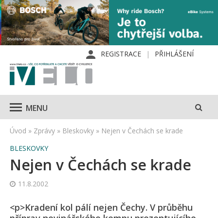
REGISTRACE
PŘIHLÁŠENÍ
MENU
Úvod
»
Zprávy
»
Bleskovky
»
Nejen v Čechách se krade
BLESKOVKY
Nejen v Čechách se krade
11.8.2002
<p>Kradení kol pálí nejen Čechy. V průběhu