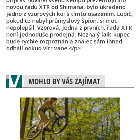
příprav novinářského kempu prezentujícího
novou řadu XTR od Shimana, bylo ukradeno
jedno z vzorových kol s tímto osazením. Lupič,
pokud to nebyl průmyslový špion, si moc
nepolepšil. Vzorová, jedna z prvních, řada XTR
není jednoduše prodejná. Neznalý laik-kupec
bude rychle rozpoznán a znalec sám ihned
odhalí odkud vítr vane.</p>
MOHLO BY VÁS ZAJÍMAT