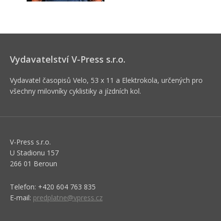
Vydavatelství V-Press s.r.o.
Vydavatel časopisů Velo, 53 x 11 a Elektrokola, určených pro
všechny milovníky cyklistiky a jízdních kol.
V-Press s.r.o.
U Stadionu 157
266 01 Beroun
Telefon: +420 604 763 835
E-mail:
predplatne@vpress.cz