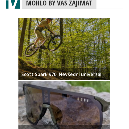
MOHLO BY VÁS ZAJÍMAT
Scott Spark 970: Nevšední univerzál