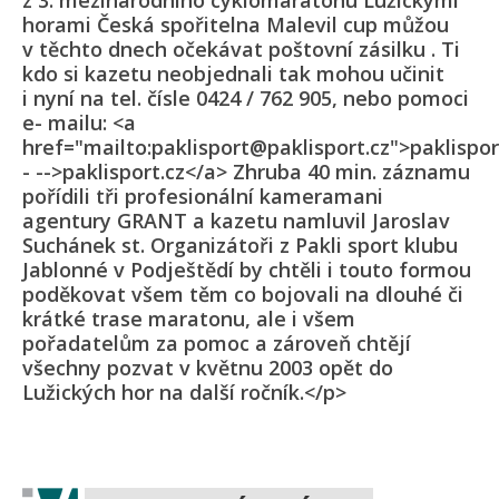
z 3. mezinárodního cyklomaratonu Lužickymi
horami Česká spořitelna Malevil cup můžou
v těchto dnech očekávat poštovní zásilku . Ti
kdo si kazetu neobjednali tak mohou učinit
i nyní na tel. čísle 0424 / 762 905, nebo pomoci
e- mailu: <a
href="mailto:paklisport@paklisport.cz">paklispo
- -->paklisport.cz</a> Zhruba 40 min. záznamu
pořídili tři profesionální kameramani
agentury GRANT a kazetu namluvil Jaroslav
Suchánek st. Organizátoři z Pakli sport klubu
Jablonné v Podještědí by chtěli i touto formou
poděkovat všem těm co bojovali na dlouhé či
krátké trase maratonu, ale i všem
pořadatelům za pomoc a zároveň chtějí
všechny pozvat v květnu 2003 opět do
Lužických hor na další ročník.</p>