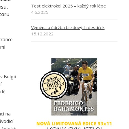
Test elektrokol 2025 – každý rok lépe
esu,
4.6.2025
toru
Výměna a údržba brzdových destiček
15.12.2022
tránce.
ými
 Belgii.
í
adě
ci na
vodící
 čelních