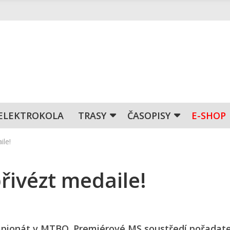
ELEKTROKOLA
TRASY
ČASOPISY
E-SHOP
le!
ivézt medaile!
mpionát v MTBO. Premiérové MS soustředí pořadat