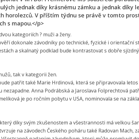
lulých jednak díky krásnému zámku a jednak díky l
h horolezců. V příštím týdnu se právě v tomto pros
ech s mapou.</p>
dvou kategoriích ? muži a ženy.
věří dokonale závodníky po technické, fyzické i orientační s
stách a skalnatý podklad bude kontrastovat s dobře sjízdn
mužů, tak v kategorii žen.
de patřit také Marie Hrdinová, která se připravovala letos v
mu nezapadne. Anna Podrábská a Jaroslava Folprechtová patř
melíková je po ročním pobytu v USA, nominovala se na zákl
 který díky svým zkušenostem a všestrannosti má velkou šan
tvrzuje na závodech Českého poháru také Radovan Mach, zá
. Všestranně nadaným závodníkem, který může promluvit do