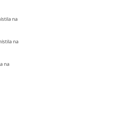
stila na
ístila na
la na