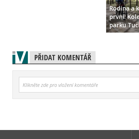
Rodina a k
první: Ko
parku Tuc
PŘIDAT KOMENTÁŘ
Klikněte zde pro vložení komentáře