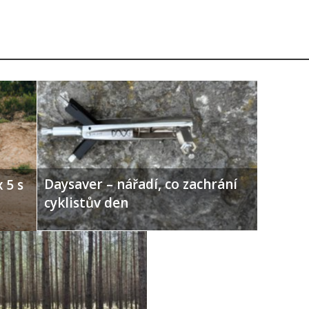
Daysaver – nářadí, co zachrání
 5 s
cyklistův den