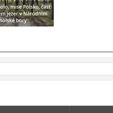
olo, mise Polsko, část
lem jezer v Národním
holské bory