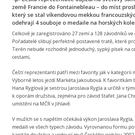
země Francie do Fontainebleau – do míst pros
který se stal víkendovou mekkou francouzskýc
odehrají 4 souboje o medaile na horských kol
Celkově je zaregistrováno 27 zemí a 128 závodníků ve 
Pořadatelé slibují perfektně postavené tratě, které pro
Terén nebude rozhodně jednoduchý, sypký písek na ce
cestami,
Čeští reprezentanti patří mezi favority jak v kategorii 
Výborně letos jezdí Markéta Jakoubová. K favoritkám bu
Hana Ryglová je sestrou Jaroslava Rygla a určitě v tý
k oporám družstva, zejména pro závod štafet. Jana Ch
umístění na MČR v Jihlavě.
V mužích se s napětím očekává výkon Jaroslava Rygla,
medaili ve všech typech závodu. Vyrovnanou formu po
kapitán družstva a vedoucí muž Českého poháru 2002