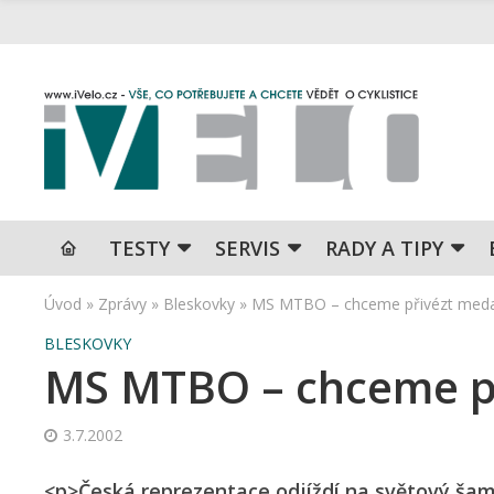
TESTY
SERVIS
RADY A TIPY
Úvod
»
Zprávy
»
Bleskovky
»
MS MTBO – chceme přivézt medai
BLESKOVKY
MS MTBO – chceme př
3.7.2002
<p>Česká reprezentace odjíždí na světový ša