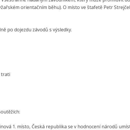
yžařském orientačním běhu). O místo ve štafetě Petr Strejče
ě po dojezdu závodů s výsledky.
trati
outěžích:
inová 1. místo, Česká republika se v hodnocení národů umíst