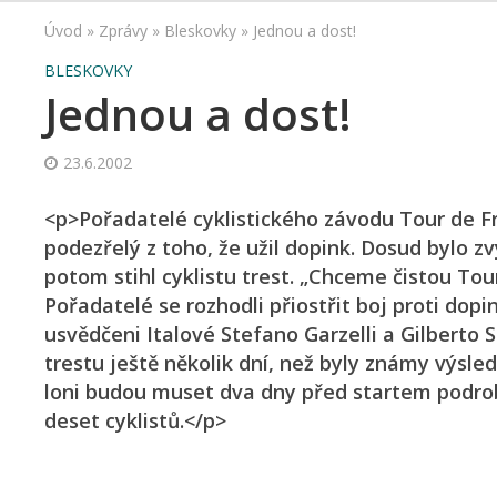
Úvod
»
Zprávy
»
Bleskovky
»
Jednou a dost!
BLESKOVKY
Jednou a dost!
23.6.2002
<p>Pořadatelé cyklistického závodu Tour de Fr
podezřelý z toho, že užil dopink. Dosud bylo z
potom stihl cyklistu trest. „Chceme čistou Tou
Pořadatelé se rozhodli přiostřit boj proti dopi
usvědčeni Italové Stefano Garzelli a Gilberto S
trestu ještě několik dní, než byly známy výsled
loni budou muset dva dny před startem podro
deset cyklistů.</p>