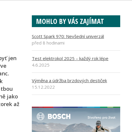
MOHLO BY VÁS ZAJÍMAT
Scott Spark 970: Nevšední univerzál
před 8 hodinami
byť jen
Test elektrokol 2025 – každý rok lépe
4.6.2025
rve
anc.
ek
Výměna a údržba brzdových destiček
15.12.2022
atbou
jně jako
zorek až