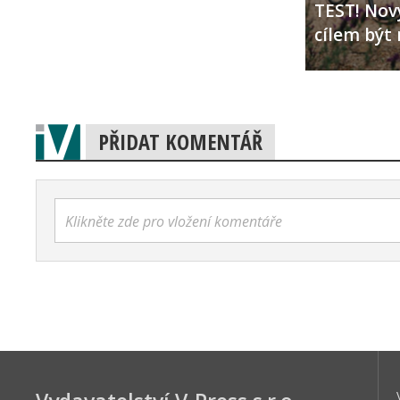
TEST! Nový
cílem být 
PŘIDAT KOMENTÁŘ
Klikněte zde pro vložení komentáře