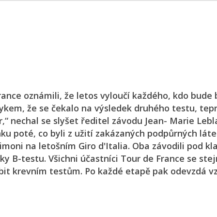
ance oznámili, že letos vyloučí každého, kdo bude 
vykem, že se čekalo na výsledek druhého testu, tep
r,“ nechal se slyšet ředitel závodu Jean- Marie Lebl
nku poté, co byli z užití zakázaných podpůrných lát
imoni na letošním Giro d'Italia. Oba závodili pod kl
ky B-testu. Všichni účastníci Tour de France se ste
bit krevním testům. Po každé etapě pak odevzdá v