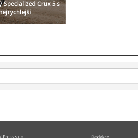
 Specialized Crux 5 s
nejrychlejší
V-Press s.r.o.
Redakce