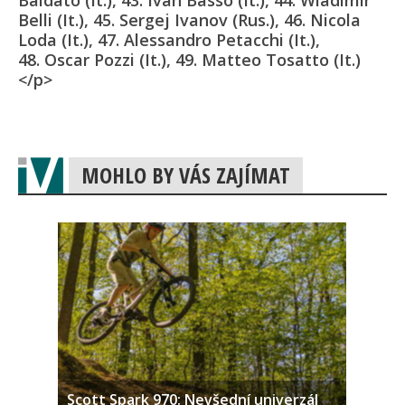
Baldato (It.), 43. Ivan Basso (It.), 44. Wladimir
Belli (It.), 45. Sergej Ivanov (Rus.), 46. Nicola
Loda (It.), 47. Alessandro Petacchi (It.),
48. Oscar Pozzi (It.), 49. Matteo Tosatto (It.)
</p>
MOHLO BY VÁS ZAJÍMAT
Scott Spark 970: Nevšední univerzál