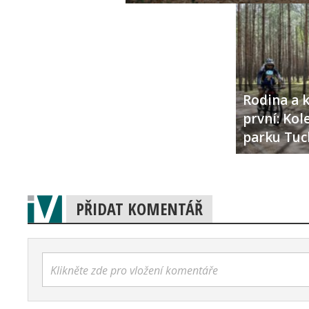
Rodina a k
první: Ko
parku Tuc
PŘIDAT KOMENTÁŘ
Klikněte zde pro vložení komentáře