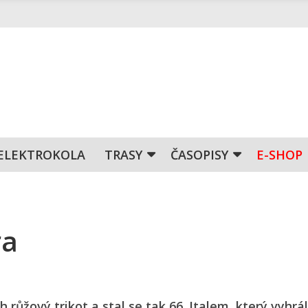
ELEKTROKOLA
TRASY
ČASOPISY
E-SHOP
ra
růžový trikot a stal se tak 66. Italem, který vyhrál