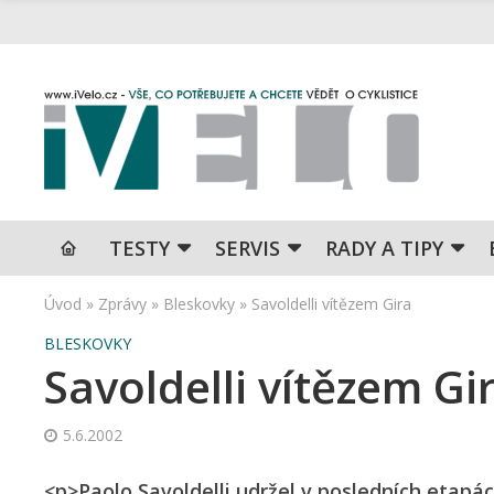
TESTY
SERVIS
RADY A TIPY
Úvod
»
Zprávy
»
Bleskovky
»
Savoldelli vítězem Gira
BLESKOVKY
Savoldelli vítězem Gi
5.6.2002
<p>Paolo Savoldelli udržel v posledních etapách 