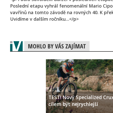
Poslední etapu vyhrál fenomenální Mario Cipo
vavřínů na tomto závodě na rovných 40. K pře
Uvidíme v dalším ročníku…</p>
MOHLO BY VÁS ZAJÍMAT
TEST! Nový Specialized Crux
cílem být nejrychlejší