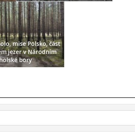
olo, mise Polsko, část
lem jezer v Národním
holské bory