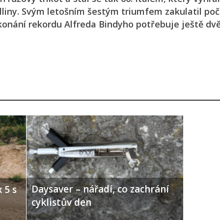
lliny. Svým letošním šestým triumfem zakulatil poč
konání rekordu Alfreda Bindyho potřebuje ještě dvě
Daysaver – nářadí, co zachrání
 5 s
cyklistův den