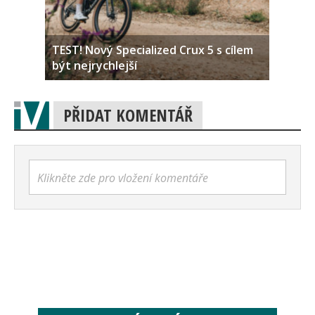
TEST! Nový Specialized Crux 5 s cílem
být nejrychlejší
PŘIDAT KOMENTÁŘ
Klikněte zde pro vložení komentáře