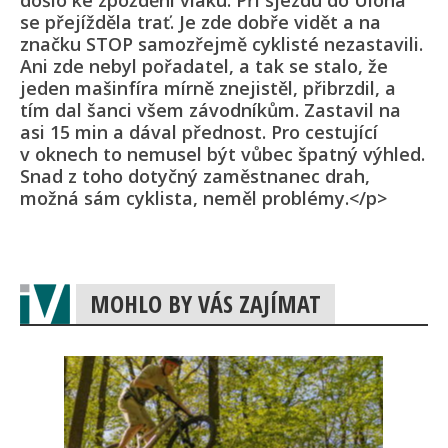
došlo ke zpoždění vlaku. Při sjezdu do Úloha
se přejížděla trať. Je zde dobře vidět a na
značku STOP samozřejmě cyklisté nezastavili.
Ani zde nebyl pořadatel, a tak se stalo, že
jeden mašinfíra mírně znejistěl, přibrzdil, a
tím dal šanci všem závodníkům. Zastavil na
asi 15 min a dával přednost. Pro cestující
v oknech to nemusel být vůbec špatný výhled.
Snad z toho dotyčný zaměstnanec drah,
možná sám cyklista, neměl problémy.</p>
MOHLO BY VÁS ZAJÍMAT