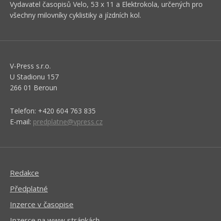
Vydavatel časopisů Velo, 53 x 11 a Elektrokola, určených pro
všechny milovníky cyklistiky a jízdních kol.
V-Press s.r.o.
U Stadionu 157
266 01 Beroun
Telefon: +420 604 763 835
E-mail:
predplatne@vpress.cz
Redakce
Předplatné
Inzerce v časopise
Inzerce na www stránkách