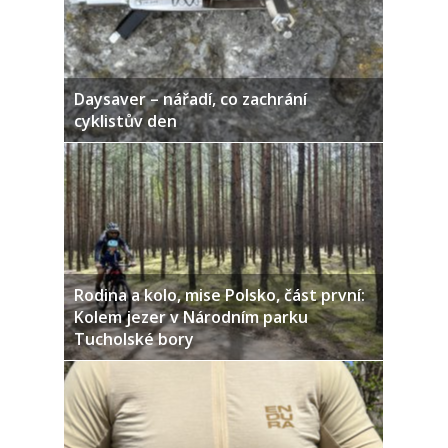
Daysaver – nářadí, co zachrání
cyklistův den
Rodina a kolo, mise Polsko, část první:
Kolem jezer v Národním parku
Tucholské bory