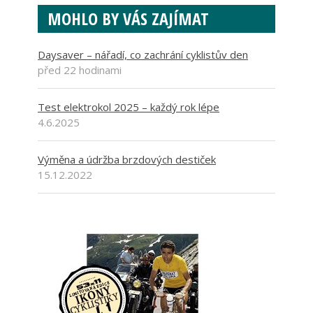
MOHLO BY VÁS ZAJÍMAT
Daysaver – nářadí, co zachrání cyklistův den
před 22 hodinami
Test elektrokol 2025 – každý rok lépe
4.6.2025
Výměna a údržba brzdových destiček
15.12.2022