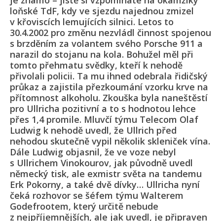
je známo – jistě si vzpomínáte na okamžiky
loňské TdF, kdy ve sjezdu najednou zmizel
v křoviscích lemujících silnici. Letos to
30.4.2002 pro změnu nezvládl činnost spojenou
s brzděním za volantem svého Porsche 911 a
narazil do stojanu na kola. Bohužel měl při
tomto přehmatu svědky, kteří k nehodě
přivolali policii. Ta mu ihned odebrala řidičský
průkaz a zajistila přezkoumání vzorku krve na
přítomnost alkoholu. Zkouška byla naneštěstí
pro Ullricha pozitivní a to s hodnotou lehce
přes 1,4 promile. Mluvčí týmu Telecom Olaf
Ludwig k nehodě uvedl, že Ullrich před
nehodou skutečně vypil několik skleniček vína.
Dále Ludwig objasnil, že ve voze nebyl
s Ullrichem Vinokourov, jak původně uvedl
německý tisk, ale exmistr světa na tandemu
Erk Pokorny, a také dvě dívky… Ullricha nyní
čeká rozhovor se šéfem týmu Walterem
Godefrootem, který určitě nebude
z nejpříjemnějších, ale jak uvedl, je připraven