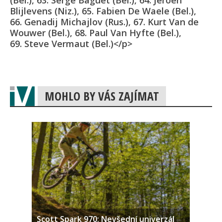
(Bel.), 63. Serge Baguet (Bel.), 64. Jeroen
Blijlevens (Niz.), 65. Fabien De Waele (Bel.),
66. Genadij Michajlov (Rus.), 67. Kurt Van de
Wouwer (Bel.), 68. Paul Van Hyfte (Bel.),
69. Steve Vermaut (Bel.)</p>
MOHLO BY VÁS ZAJÍMAT
Scott Spark 970: Nevšední univerzál