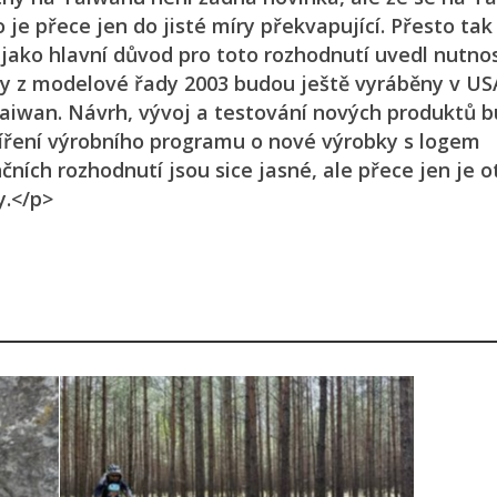
je přece jen do jisté míry překvapující. Přesto tak
jako hlavní důvod pro toto rozhodnutí uvedl nutno
y z modelové řady 2003 budou ještě vyráběny v USA
Taiwan. Návrh, vývoj a testování nových produktů 
zšíření výrobního programu o nové výrobky s logem
ích rozhodnutí jsou sice jasné, ale přece jen je o
y.</p>