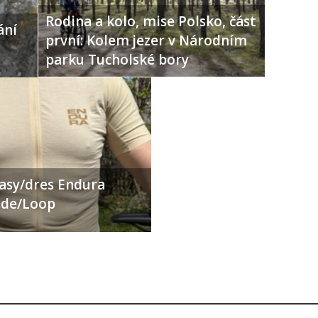
Rodina a kolo, mise Polsko, část
ání
první: Kolem jezer v Národním
parku Tucholské bory
ťasy/dres Endura
Ride/Loop