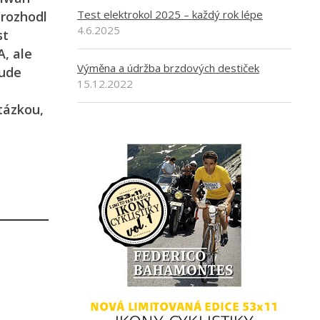
Test elektrokol 2025 – každý rok lépe
 rozhodl
4.6.2025
st
, ale
Výměna a údržba brzdových destiček
bude
15.12.2022
tázkou,