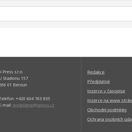
V-Press s.r.o.
Redakce
U Stadionu 157
Předplatné
266 01 Beroun
Inzerce v časopise
Telefon: +420 604 763 835
Inzerce na www strán
E-mail:
predplatne@vpress.cz
Obchodní podmínky
Ochrana osobních úda