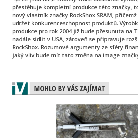
přestěhuje kompletní produkce této značky, to 
nový vlastník značky RockShox SRAM, přičemž 
udržet konkurenceschopnost produktů. Výrobk
produkce pro rok 2004 již bude přesunuta na 
nadále sídlit v USA, zároveň se připravuje ro
RockShox. Rozumové argumenty ze sféry finančn
jaký vliv bude mít tato změna na image značk
MOHLO BY VÁS ZAJÍMAT