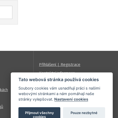
Příhlášení | Registrace
Kontaktní informace
Tato webová stránka používá cookies
Mapa stránek
Soubory cookies vám usnadňují práci s našimi
kách
webovými stránkami a nám pomáhají naše
stránky vylepšovat.
Nastavení cookies
jů
Přijmout všechny
Pouze nezbytné
cookies