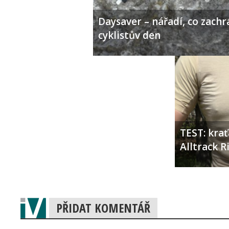
Daysaver – nářadí, co zachr
cyklistův den
TEST: kra
Alltrack 
PŘIDAT KOMENTÁŘ