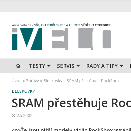
TESTY
SERVIS
RADY A TIPY
Úvod
»
Zprávy
»
Bleskovky
»
SRAM přestěhuje RockShox
BLESKOVKY
SRAM přestěhuje Ro
2.5.2002
<p>Že jsou nižší modely vidlic RockShox vyrá