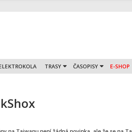
ELEKTROKOLA
TRASY
ČASOPISY
E-SHOP
ckShox
běny na Taiwanu není žádná novinka, ale že se na T