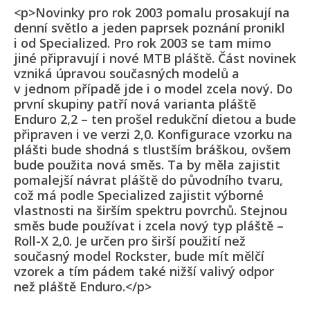
<p>Novinky pro rok 2003 pomalu prosakují na
denní světlo a jeden paprsek poznání pronikl
i od Specialized. Pro rok 2003 se tam mimo
jiné připravují i nové MTB pláště. Část novinek
vzniká úpravou současných modelů a
v jednom případě jde i o model zcela nový. Do
první skupiny patří nová varianta pláště
Enduro 2,2 – ten prošel redukční dietou a bude
připraven i ve verzi 2,0. Konfigurace vzorku na
plášti bude shodná s tlustším bráškou, ovšem
bude použita nová směs. Ta by měla zajistit
pomalejší návrat pláště do původního tvaru,
což má podle Specialized zajistit výborné
vlastnosti na širším spektru povrchů. Stejnou
směs bude používat i zcela nový typ pláště –
Roll-X 2,0. Je určen pro širší použití než
současný model Rockster, bude mít mělčí
vzorek a tím pádem také nižší valivý odpor
než pláště Enduro.</p>