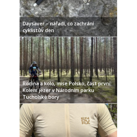
Daysaver – nářadí, co zachrání
cyklistův den
Rodina a kolo, mise Polsko, část první:
Kolem jezer v Národním parku
Tucholské bory