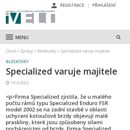
REGISTRACE
PŘIHLÁŠENÍ
MENU
Úvod
»
Zprávy
»
Bleskovky
»
Specialized varuje majitele
BLESKOVKY
Specialized varuje majitele
19.4.2002
<p>Firma Specialized zjistila, že u malého
počtu rámů typu Specialized Enduro FSR
model 2002 se na zadní stavbě v oblasti
uchycení kotoučové brzdy objevují malé
praskliny, které jsou způsobeny silami
pocházejícími od brzdy. Firma Specialized