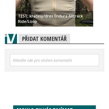
TEST: kraťasy/dres Endura Alltrack
Ride/Loop
PŘIDAT KOMENTÁŘ
Klikněte zde pro vložení komentáře