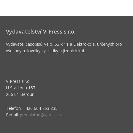
Vydavatelství V-Press s.r.o.
Vydavatel časopisů Velo, 53 x 11 a Elektrokola, určených pro
všechny milovníky cyklistiky a jízdních kol.
V-Press s.r.o.
U Stadionu 157
266 01 Beroun
Telefon: +420 604 763 835
E-mail:
predplatne@vpress.cz