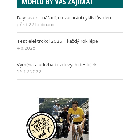
MOHLO BY VÁS ZAJÍMAT
Daysaver – nářadí, co zachrání cyklistův den
před 22 hodinami
Test elektrokol 2025 – každý rok lépe
4.6.2025
Výměna a údržba brzdových destiček
15.12.2022