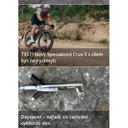
TEST! Nový Specialized Crux 5 s cílem
být nejrychlejší
Daysaver – nářadí, co zachrání
cyklistův den