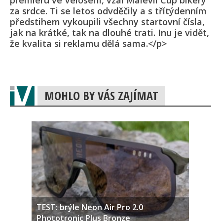
premiéru ve Velosérii, vzal Malevil Cup bikery
za srdce. Ti se letos odvděčily a s třítýdenním
předstihem vykoupili všechny startovní čísla,
jak na krátké, tak na dlouhé trati. Inu je vidět,
že kvalita si reklamu dělá sama.</p>
MOHLO BY VÁS ZAJÍMAT
TEST: brýle Neon Air Pro 2.0
Phototronic Plus Bronze