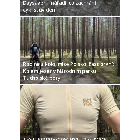
Daysaver – nářadí, co zachrání
cyklistův den
Rodina a kolo, mise Polsko, část první:
Kolem jezer v Národním parku
Tucholské bory
TEST: kraťasy/dres Endura Alltrack