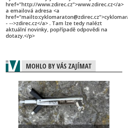
href="http://www.zdirec.cz">www.zdirec.cz</a>
a emailová adresa <a
href="mailto:cyklomaraton@zdirec.cz">cyklomar
- -->zdirec.cz</a> . Tam lze tedy nalézt
aktuální novinky, popřípadě odpovědi na
dotazy.</p>
MOHLO BY VÁS ZAJÍMAT