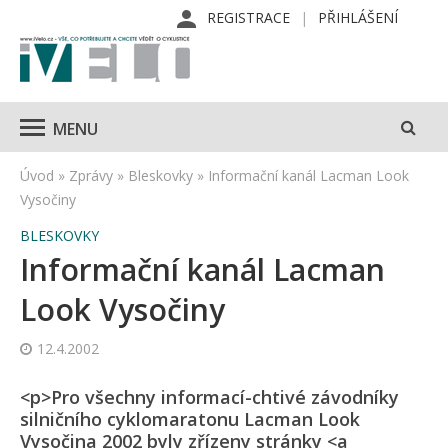
REGISTRACE
PŘIHLÁŠENÍ
MENU
Úvod
»
Zprávy
»
Bleskovky
»
Informační kanál Lacman Look
Vysočiny
BLESKOVKY
Informační kanál Lacman
Look Vysočiny
12.4.2002
<p>Pro všechny informací-chtivé závodníky
silničního cyklomaratonu Lacman Look
Vysočina 2002 byly zřízeny stránky <a