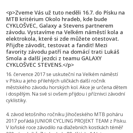
<p>Zveme Vás už tuto neděli 16.7. do Písku na
MTB kritérium Okolo hradeb, kde bude
CYKLOŠVEC, Galaxy a Stevens partnerem
závodu. Vystavíme na Velkém náměstí kola a
elektrokola, které si zde můžete otestovat.
Přijďte závodit, testovat a fandit! Mezi
favority závodu patří na domácí trati Lukáš
Smola a další jezdci z teamu GALAXY
CYKLOŠVEC STEVENS.</p>
16. července 2017 se uskuteční na Velkém náměstí
v Písku a jeho přilehlých uličkách další ročník
městského závodu horských kol. Akce je určena dětem
i dospělým. Na své si ovšem přijdou i příznivci závodní
cyklistiky.
4. závod letošního ročníku Jihočeského MTB poháru
2017 pořádá JUNIOR CYCLING PROJEKT TEAM z Písku.
V loňské roce závodilo na dlažebních kostkách téměř