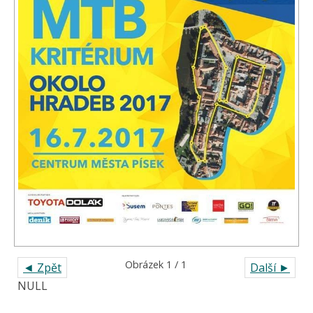
Obrázek 1 / 1
◄ Zpět
Další ►
NULL