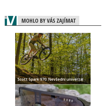
MOHLO BY VÁS ZAJÍMAT
Scott Spark 970: Nevšední univerzál