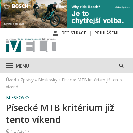
REGISTRACE
PŘIHLÁŠENÍ
MENU
Úvod
»
Zprávy
»
Bleskovky
»
Písecké MTB kritérium již tento
víkend
BLESKOVKY
Písecké MTB kritérium již
tento víkend
12.7.2017