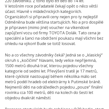
220 závodníků. Z toho bylo 89 dětí do 14 let.
V letošním roce pořadatelé čekají opět o něco větší
účast. Hlavně v mládežnických kategoriích.
Organizátoři si připravili ceny nejen pro ty nejlepší!
Odměněna bude většina startujících. No a pro dospělé
je připraven (mimo jiné) voucher na víkendové
zapůjčení vozu od firmy TOYOTA Dolák. Tato cena je
speciální a šanci na obdržení poukazu mají všichni bez
ohledu na výkon! Bude se totiž losovat.
No a co všechny závodníky čeká? Jedná se o „klasický“
okruh s „kočičími“ hlavami, tedy velice nepříjemná,
1500 metrů dlouhá trať, kterou pojedou všechny
kategorie od sedmi let. Převýšení tratě je 17 metrů,
které cyklisté nastoupají během několika málo set
metrů podél hradeb od elektrárny k Putimské bráně.
Nejmenší děti na odrážedlech pojedou „pouze“ finální
rovinku cca 100 metrů, děti na kolech do šesti let
objedou dvakrát náměstí.