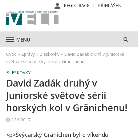
REGISTRACE
PŘIHLÁŠENÍ
MENU
Úvod
»
Zprávy
»
Bleskovky
»
David Zadák druhý v Juniorské
světové sérii horských kol v Gränichenu!
BLESKOVKY
David Zadák druhý v
Juniorské světové sérii
horských kol v Gränichenu!
12.6.2017
<p>Švýcarský Gränichen byl o víkendu