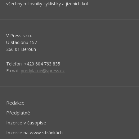
všechny milovníky cyklistiky a jízdních kol.
V-Press s.r.o.
U Stadionu 157
266 01 Beroun
Telefon: +420 604 763 835
E-mail:
predplatne@vpress.cz
Redakce
Předplatné
Inzerce v časopise
Inzerce na www stránkách