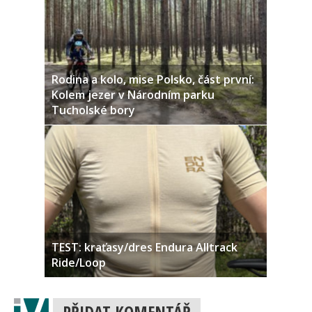
Rodina a kolo, mise Polsko, část první:
Kolem jezer v Národním parku
Tucholské bory
TEST: kraťasy/dres Endura Alltrack
Ride/Loop
PŘIDAT KOMENTÁŘ