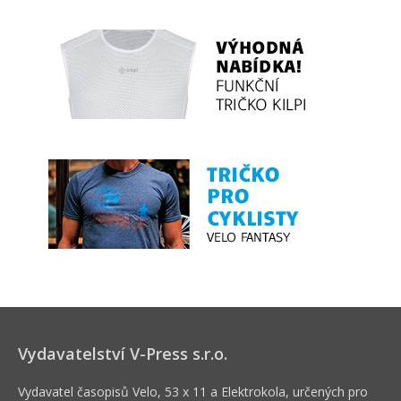
Vydavatelství V-Press s.r.o.
Vydavatel časopisů Velo, 53 x 11 a Elektrokola, určených pro