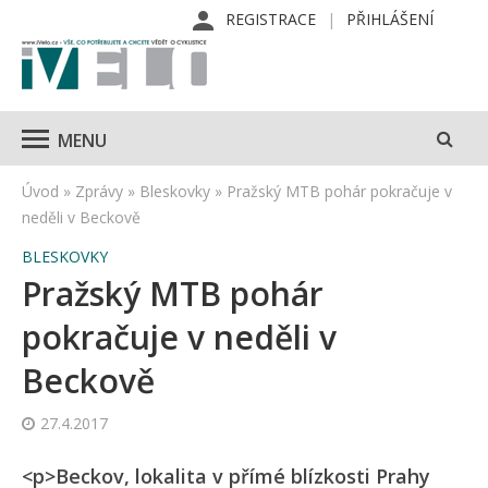
REGISTRACE
PŘIHLÁŠENÍ
MENU
Úvod
»
Zprávy
»
Bleskovky
»
Pražský MTB pohár pokračuje v
neděli v Beckově
BLESKOVKY
Pražský MTB pohár
pokračuje v neděli v
Beckově
27.4.2017
<p>Beckov, lokalita v přímé blízkosti Prahy