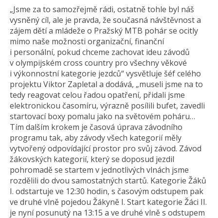
„Jsme za to samozřejmě rádi, ostatně tohle byl náš
vysněný cíl, ale je pravda, že současná návštěvnost a
zájem dětí a mládeže o Pražský MTB pohár se ocitly
mimo naše možnosti organizační, finanční
i personální, pokud chceme zachovat ideu závodů
v olympijském cross country pro všechny věkové
i výkonnostní kategorie jezdců“ vysvětluje šéf celého
projektu Viktor Zapletal a dodává, „museli jsme na to
tedy reagovat celou řadou opatření, přidali jsme
elektronickou časomíru, výrazně posílili bufet, zavedli
startovací boxy pomalu jako na světovém poháru…
Tím dalším krokem je časová úprava závodního
programu tak, aby závody všech kategorií měly
vytvořený odpovídající prostor pro svůj závod. Závod
žákovských kategorií, který se doposud jezdil
pohromadě se startem v jednotlivých vlnách jsme
rozdělili do dvou samostatných startů. Kategorie Žáků
I. odstartuje ve 12:30 hodin, s časovým odstupem pak
ve druhé vlně pojedou Žákyně I. Start kategorie Žáci II.
je nyní posunutý na 13:15 a ve druhé vlně s odstupem