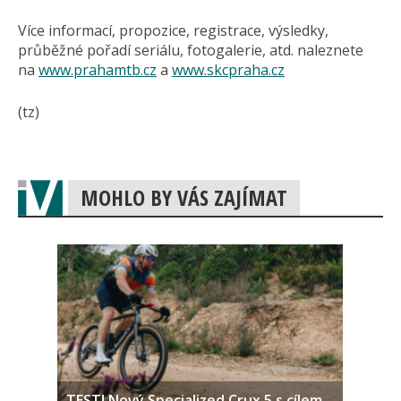
Více informací, propozice, registrace, výsledky,
průběžné pořadí seriálu, fotogalerie, atd. naleznete
na
www.prahamtb.cz
a
www.skcpraha.cz
(tz)
MOHLO BY VÁS ZAJÍMAT
TEST! Nový Specialized Crux 5 s cílem