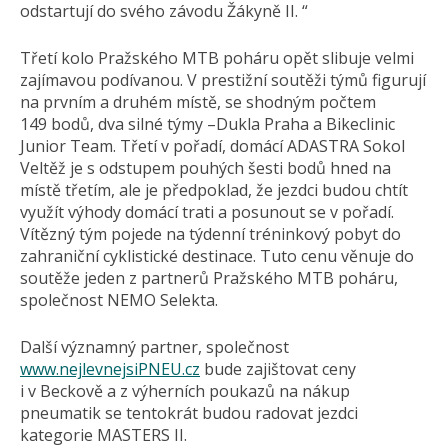
odstartují do svého závodu Žákyně II. “
Třetí kolo Pražského MTB poháru opět slibuje velmi
zajímavou podívanou. V prestižní soutěži týmů figurují
na prvním a druhém místě, se shodným počtem
149 bodů, dva silné týmy –Dukla Praha a Bikeclinic
Junior Team. Třetí v pořadí, domácí ADASTRA Sokol
Veltěž je s odstupem pouhých šesti bodů hned na
místě třetím, ale je předpoklad, že jezdci budou chtít
využít výhody domácí trati a posunout se v pořadí.
Vítězný tým pojede na týdenní tréninkový pobyt do
zahraniční cyklistické destinace. Tuto cenu věnuje do
soutěže jeden z partnerů Pražského MTB poháru,
společnost NEMO Selekta.
Další významný partner, společnost
www.nejlevnejsiPNEU.cz
bude zajištovat ceny
i v Beckově a z výherních poukazů na nákup
pneumatik se tentokrát budou radovat jezdci
kategorie MASTERS II.