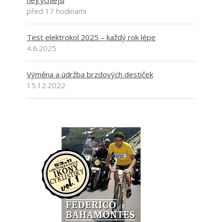
nejrychlejší
před 17 hodinami
Test elektrokol 2025 – každý rok lépe
4.6.2025
Výměna a údržba brzdových destiček
15.12.2022