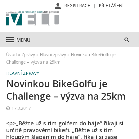
REGISTRACE
PŘIHLÁŠENÍ
MENU
Úvod
»
Zprávy
»
Hlavní zprávy
»
Novinkou BikeGolfu je
Challenge – výzva na 25km
HLAVNÍ ZPRÁVY
Novinkou BikeGolfu je
Challenge – výzva na 25km
17.3.2017
<p>„Běžte už s tím golfem do háje“ říkají si
určitě pravověrní bikeři. „Běžte už s tím
hloupým šlapáním do háje“, říkají si zase