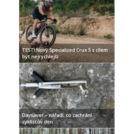
TEST! Nový Specialized Crux 5 s cílem
být nejrychlejší
Daysaver – nářadí, co zachrání
cyklistův den