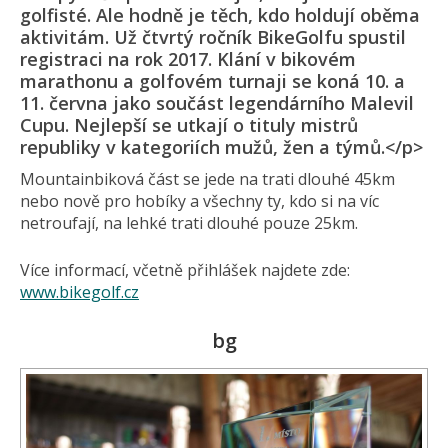
golfisté. Ale hodně je těch, kdo holdují oběma
aktivitám. Už čtvrtý ročník BikeGolfu spustil
registraci na rok 2017. Klání v bikovém
marathonu a golfovém turnaji se koná 10. a
11. června jako součást legendárního Malevil
Cupu. Nejlepší se utkají o tituly mistrů
republiky v kategoriích mužů, žen a týmů.</p>
Mountainbiková část se jede na trati dlouhé 45km
nebo nově pro hobíky a všechny ty, kdo si na víc
netroufají, na lehké trati dlouhé pouze 25km.
Více informací, včetně přihlášek najdete zde:
www.bikegolf.cz
bg