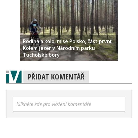
Rodina a kolo, mise Polsko, část první:
Kolem jezer v Národním parku
Tucholské bory
PŘIDAT KOMENTÁŘ
Klikněte zde pro vložení komentáře