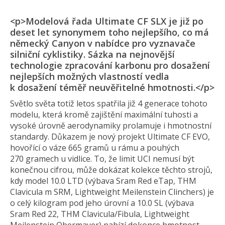
<p>Modelová řada Ultimate CF SLX je již po
deset let synonymem toho nejlepšího, co má
německý Canyon v nabídce pro vyznavače
silniční cyklistiky. Sázka na nejnovější
technologie zpracování karbonu pro dosažení
nejlepších možných vlastností vedla
k dosažení téměř neuvěřitelné hmotnosti.</p>
Světlo světa totiž letos spatřila již 4 generace tohoto
modelu, která kromě zajištění maximální tuhosti a
vysoké úrovně aerodynamiky prolamuje i hmotnostní
standardy. Důkazem je nový projekt Ultimate CF EVO,
hovořící o váze 665 gramů u rámu a pouhých
270 gramech u vidlice. To, že limit UCI nemusí být
konečnou cifrou, může dokázat kolekce těchto strojů,
kdy model 10.0 LTD (výbava Sram Red eTap, THM
Clavicula m SRM, Lightweight Meilenstein Clinchers) je
o celý kilogram pod jeho úrovní a 10.0 SL (výbava
Sram Red 22, THM Clavicula/Fibula, Lightweight