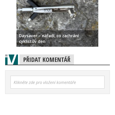
Daysaver – nářadí, co zachrání
cyklistův den
PŘIDAT KOMENTÁŘ
Klikněte zde pro vložení komentáře