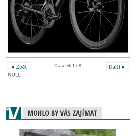
Obrázek 1 / 8
◄ Zpět
Další ►
NULL
MOHLO BY VÁS ZAJÍMAT