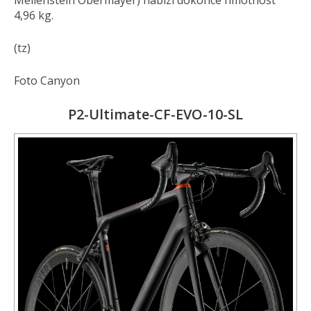
Meilenstein Obermayer) nabízí dokonce hmotnost
4,96 kg.
(tz)
Foto Canyon
P2-Ultimate-CF-EVO-10-SL