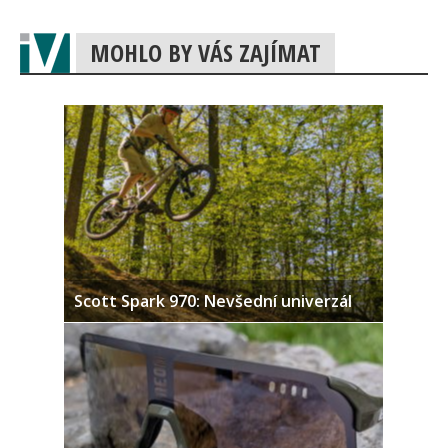
MOHLO BY VÁS ZAJÍMAT
Scott Spark 970: Nevšední univerzál