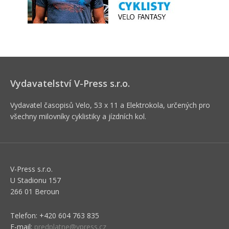
Vydavatelství V-Press s.r.o.
Vydavatel časopisů Velo, 53 x 11 a Elektrokola, určených pro
všechny milovníky cyklistiky a jízdních kol.
V-Press s.r.o.
U Stadionu 157
266 01 Beroun
Telefon: +420 604 763 835
E-mail:
predplatne@vpress.cz