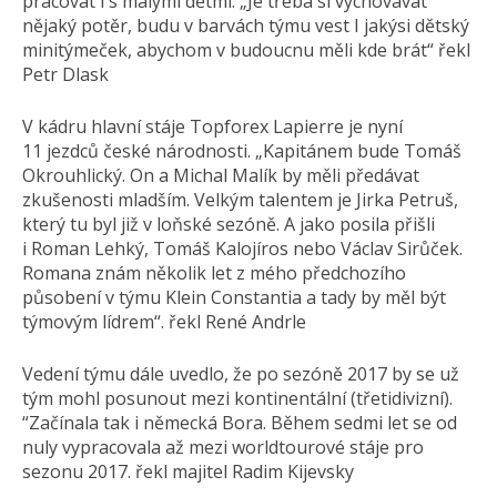
pracovat i s malými dětmi. „Je třeba si vychovávat
nějaký potěr, budu v barvách týmu vest I jakýsi dětský
minitýmeček, abychom v budoucnu měli kde brát“ řekl
Petr Dlask
V kádru hlavní stáje Topforex Lapierre je nyní
11 jezdců české národnosti. „Kapitánem bude Tomáš
Okrouhlický. On a Michal Malík by měli předávat
zkušenosti mladším. Velkým talentem je Jirka Petruš,
který tu byl již v loňské sezóně. A jako posila přišli
i Roman Lehký, Tomáš Kalojíros nebo Václav Sirůček.
Romana znám několik let z mého předchozího
působení v týmu Klein Constantia a tady by měl být
týmovým lídrem“. řekl René Andrle
Vedení týmu dále uvedlo, že po sezóně 2017 by se už
tým mohl posunout mezi kontinentální (třetidivizní).
“Začínala tak i německá Bora. Během sedmi let se od
nuly vypracovala až mezi worldtourové stáje pro
sezonu 2017. řekl majitel Radim Kijevsky