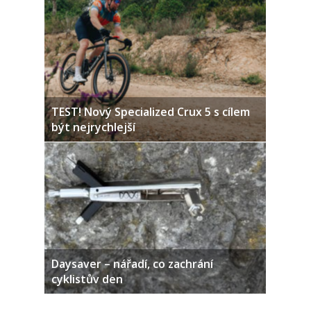
TEST! Nový Specialized Crux 5 s cílem
být nejrychlejší
Daysaver – nářadí, co zachrání
cyklistův den