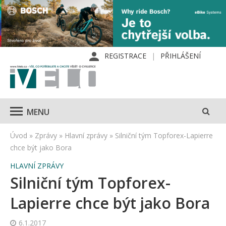
REGISTRACE
PŘIHLÁŠENÍ
MENU
Úvod
»
Zprávy
»
Hlavní zprávy
»
Silniční tým Topforex-Lapierre
chce být jako Bora
HLAVNÍ ZPRÁVY
Silniční tým Topforex-
Lapierre chce být jako Bora
6.1.2017