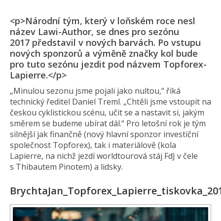
<p>Národní tým, který v loňském roce nesl
název Lawi-Author, se dnes pro sezónu
2017 představil v nových barvách. Po vstupu
nových sponzorů a výměně značky kol bude
pro tuto sezónu jezdit pod názvem Topforex-
Lapierre.</p>
„Minulou sezonu jsme pojali jako nultou,“ říká
technický ředitel Daniel Treml. „Chtěli jsme vstoupit na
českou cyklistickou scénu, učit se a nastavit si, jakým
směrem se budeme ubírat dál.“ Pro letošní rok je tým
silnější jak finančně (nový hlavní sponzor investiční
společnost Topforex), tak i materiálově (kola
Lapierre, na nichž jezdí worldtourová stáj FdJ v čele
s Thibautem Pinotem) a lidsky.
BrychtaJan_Topforex_Lapierre_tiskovka_20