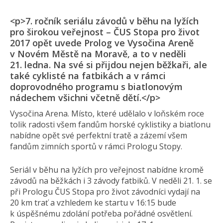
<p>7. ročník seriálu závodů v běhu na lyžích
pro širokou veřejnost – ČUS Stopa pro život
2017 opět uvede Prolog ve Vysočina Areně
v Novém Městě na Moravě, a to v neděli
21. ledna. Na své si přijdou nejen běžkaři, ale
také cyklisté na fatbikách a v rámci
doprovodného programu s biatlonovým
nádechem všichni včetně dětí.</p>
Vysočina Arena. Místo, které udělalo v loňském roce
tolik radosti všem fandům horské cyklistiky a biatlonu
nabídne opět své perfektní tratě a zázemí všem
fandům zimních sportů v rámci Prologu Stopy.
Seriál v běhu na lyžích pro veřejnost nabídne kromě
závodů na běžkách i 3 závody fatbiků. V neděli 21. 1. se
při Prologu ČUS Stopa pro život závodníci vydají na
20 km trať a vzhledem ke startu v 16:15 bude
k úspěšnému zdolání potřeba pořádné osvětlení.