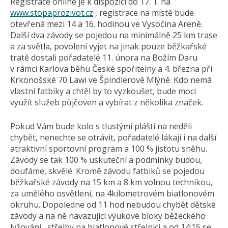
Registrace online je k dispozici do 17. 1. na
www.stopaprozivot.cz
, registrace na místě bude
otevřená mezi 14 a 16. hodinou ve Vysočina Areně.
Další dva závody se pojedou na minimálně 25 km trase
a za světla, povolení vyjet na jinak pouze běžkařské
tratě dostali pořadatelé 11. února na Božím Daru
v rámci Karlova běhu České spořitelny a 4. března při
Krkonošské 70 Lawi ve Špindlerově Mlýně. Kdo nemá
vlastní fatbiky a chtěl by to vyzkoušet, bude moci
využít služeb půjčoven a vybírat z několika značek.
Pokud Vám bude kolo s tlustými plášti na neděli
chybět, nenechte se otrávit, pořadatelé lákají i na další
atraktivní sportovní program a 100 % jistotu sněhu.
Závody se tak 100 % uskuteční a podmínky budou,
doufáme, skvělé. Kromě závodu fatbiků se pojedou
běžkařské závody na 15 km a 8 km volnou technikou,
za umělého osvětlení, na 4kilometrovém biatlonovém
okruhu. Dopoledne od 11 hod nebudou chybět dětské
závody a na ně navazující výukové bloky běžeckého
lyžování , střelby na biatlonové střelnici a od 14:15 se