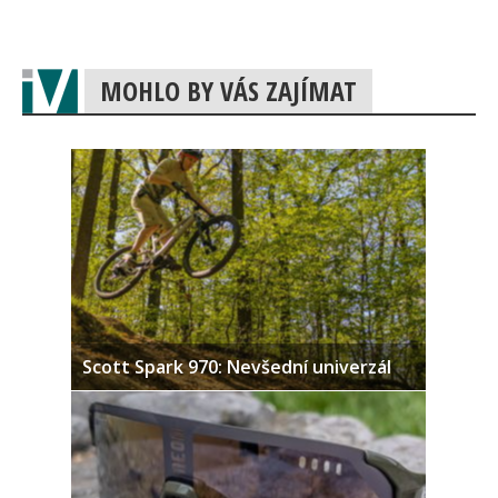
MOHLO BY VÁS ZAJÍMAT
Scott Spark 970: Nevšední univerzál