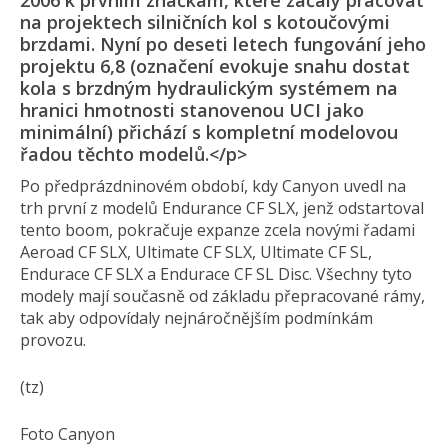
2006 k prvním značkám, které začaly pracovat
na projektech silničních kol s kotoučovými
brzdami. Nyní po deseti letech fungování jeho
projektu 6,8 (označení evokuje snahu dostat
kola s brzdným hydraulickým systémem na
hranici hmotnosti stanovenou UCI jako
minimální) přichází s kompletní modelovou
řadou těchto modelů.</p>
Po předprázdninovém období, kdy Canyon uvedl na
trh první z modelů Endurance CF SLX, jenž odstartoval
tento boom, pokračuje expanze zcela novými řadami
Aeroad CF SLX, Ultimate CF SLX, Ultimate CF SL,
Endurace CF SLX a Endurace CF SL Disc. Všechny tyto
modely mají současně od základu přepracované rámy,
tak aby odpovídaly nejnáročnějším podmínkám
provozu.
(tz)
Foto Canyon