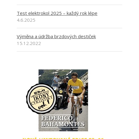
Test elektrokol 2025 – každý rok lépe
4.6.2025
Výměna a údržba brzdových destiček
15.12.2022