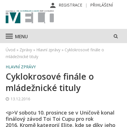
REGISTRACE
PŘIHLÁŠENÍ
MENU
Úvod
»
Zprávy
»
Hlavní zprávy
»
Cyklokrosové finále o
mládežnické tituly
HLAVNÍ ZPRÁVY
Cyklokrosové finále o
mládežnické tituly
13.12.2016
<p>V sobotu 10. prosince se v Uničově konal
finálový závod Toi Toi Cupu pro rok
2016. Kromě kategorií Elite, kde se díky jeho