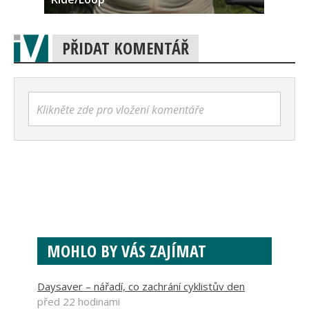
PŘIDAT KOMENTÁŘ
Klikněte zde pro vložení komentáře
MOHLO BY VÁS ZAJÍMAT
Daysaver – nářadí, co zachrání cyklistův den
před 22 hodinami