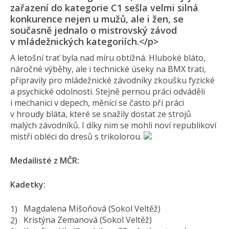
zařazení do kategorie C1 sešla velmi silná
konkurence nejen u mužů, ale i žen, se
současně jednalo o mistrovský závod
v mládežnických kategoriích.</p>
A letošní trať byla nad míru obtížná. Hluboké bláto,
náročné výběhy, ale i technické úseky na BMX trati,
připravily pro mládežnické závodníky zkoušku fyzické
a psychické odolnosti. Stejně pernou práci odváděli
i mechanici v depech, měnící se často při práci
v hroudy bláta, které se snažily dostat ze strojů
malých závodníků. I díky nim se mohli noví republikoví
mistři obléci do dresů s trikolorou.
Medailisté z MČR:
Kadetky:
Magdalena Mišoňová (Sokol Veltěž)
Kristýna Zemanová (Sokol Veltěž)