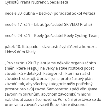
Cyklistů Praha Nutrend Specialized)
neděle 30. dubna – Beckov (pořadatel Sokol Veltěž)
neděle 17. září – Libuš (pořadatel SK VELO Praha)
neděle 24. září – Kbely (pořadatel Kbely Cycling Team)
pátek 10. listopadu – slavnostní vyhlášení a koncert,
Lidový dům Kbely
„Pro sezónu 2017 plánujeme několik organizačních
změn, které reagují na velký a stále rostoucí počet
závodníků v dětských kategoriích, kteří na našich
závodech startují. Upravili jsme proto časový plán
závodů tak, aby všechny kategorie měly potřebný
prostor pro svůj závod. Samostatnou péči věnujeme
závodním okruhům, abychom závodníkům mohli
nabídnout zase něco nového. Po roční přestávce se do
programu závodů vracejí Řepy, které disponují