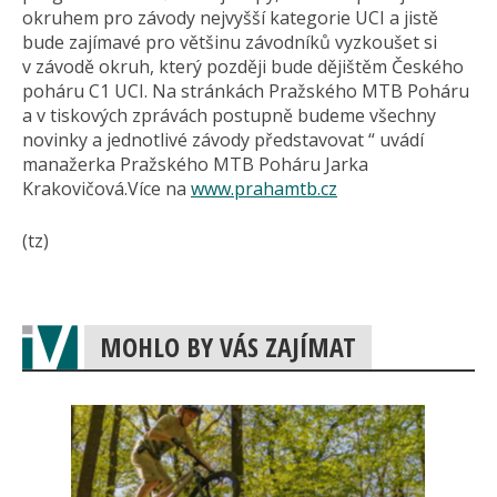
okruhem pro závody nejvyšší kategorie UCI a jistě
bude zajímavé pro většinu závodníků vyzkoušet si
v závodě okruh, který později bude dějištěm Českého
poháru C1 UCI. Na stránkách Pražského MTB Poháru
a v tiskových zprávách postupně budeme všechny
novinky a jednotlivé závody představovat “ uvádí
manažerka Pražského MTB Poháru Jarka
Krakovičová.Více na
www.prahamtb.cz
(tz)
MOHLO BY VÁS ZAJÍMAT