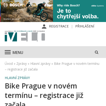
REGISTRACE
PŘIHLÁŠENÍ
MENU
Úvod
»
Zprávy
»
Hlavní zprávy
»
Bike Prague v novém termínu
– registrace již začala
HLAVNÍ ZPRÁVY
Bike Prague v novém
termínu – registrace již
začala