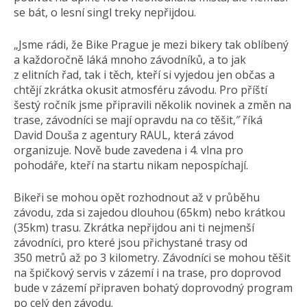
se bát, o lesní singl treky nepřijdou.
„Jsme rádi, že Bike Prague je mezi bikery tak oblíbený
a každoročně láká mnoho závodníků, a to jak
z elitních řad, tak i těch, kteří si vyjedou jen občas a
chtějí zkrátka okusit atmosféru závodu. Pro příští
šestý ročník jsme připravili několik novinek a změn na
trase, závodníci se mají opravdu na co těšit,″ říká
David Douša z agentury RAUL, která závod
organizuje. Nově bude zavedena i 4. vlna pro
pohodáře, kteří na startu nikam nepospíchají.
Bikeři se mohou opět rozhodnout až v průběhu
závodu, zda si zajedou dlouhou (65km) nebo krátkou
(35km) trasu. Zkrátka nepřijdou ani ti nejmenší
závodníci, pro které jsou přichystané trasy od
350 metrů až po 3 kilometry. Závodníci se mohou těšit
na špičkový servis v zázemí i na trase, pro doprovod
bude v zázemí připraven bohatý doprovodný program
po celý den závodu.