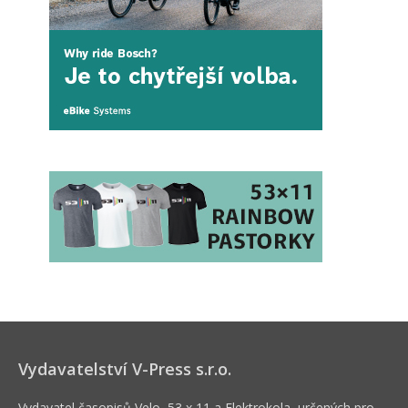
Vydavatelství V-Press s.r.o.
Vydavatel časopisů Velo, 53 x 11 a Elektrokola, určených pro