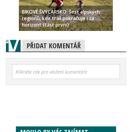
BIKOVÉ ŠVÝCARSKO: Šest alpských
regionů, kde trail pokračuje i za
horizont (část první)
PŘIDAT KOMENTÁŘ
Klikněte zde pro vložení komentáře