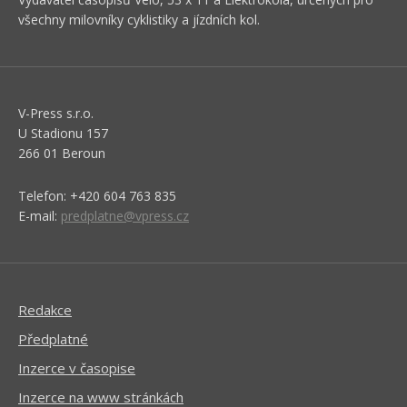
všechny milovníky cyklistiky a jízdních kol.
V-Press s.r.o.
U Stadionu 157
266 01 Beroun
Telefon: +420 604 763 835
E-mail:
predplatne@vpress.cz
Redakce
Předplatné
Inzerce v časopise
Inzerce na www stránkách