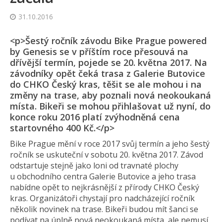
31.10.2016
<p>Šestý ročník závodu Bike Prague powered
by Genesis se v příštím roce přesouvá na
dřívější termín, pojede se 20. května 2017. Na
závodníky opět čeká trasa z Galerie Butovice
do CHKO Český kras, těšit se ale mohou i na
změny na trase, aby poznali nová neokoukaná
místa. Bikeři se mohou přihlašovat už nyní, do
konce roku 2016 platí zvýhodněná cena
startovného 400 Kč.</p>
Bike Prague mění v roce 2017 svůj termín a jeho šestý
ročník se uskuteční v sobotu 20. května 2017. Závod
odstartuje stejně jako loni od travnaté plochy
u obchodního centra Galerie Butovice a jeho trasa
nabídne opět to nejkrásnější z přírody CHKO Český
kras. Organizátoři chystají pro nadcházející ročník
několik novinek na trase. Bikeři budou mít šanci se
podívat na úplně nová neokoukaná místa, ale nemusí