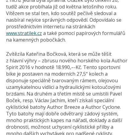
z nichž jedna byla správná. Otázek bylo celkem 20,
tudíž akce probíhala již od května letošního roku.
Vítězem se stal ten, kdo soutěž pečlivě sledoval a
nasbíral nejvíce správných odpovědí. Odpovídalo se
prostřednictvím internetu na stránkách
www.stratilek.cz
a také pomocí papírových formulářů
na kamenných pobočkách.
Zvítězila Kateřina Bočková, která se může těšit
z hlavní výhry – zbrusu nového horského kola Author
Spirit 2016 v hodnotě 18.990,–-Kč. Tento sportovní
bike je postaven na moderních 27,5“ kolech a
disponuje speciálně tvarovaným rámem, olejovou
uzamykatelnou vidlici a hydraulickými kotoučovými
brzdami. Na druhém a třetím místě se umístili Pavel
Boček, resp. Václav Jachim, kteří získali speciální
cyklistické batohy Author Breeze a Author Cyclone.
Tyto batohy mají dobře odvětraný zádový systém,
mnoho praktických kapes na nářadí, doklady a další
drobnosti, možnost uchycení cyklistické přilby a
mnoho dalších vychytávek pro nadšené cyklisty.