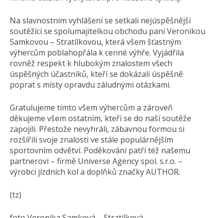
Na slavnostním vyhlášení se setkali nejúspěšnější
soutěžící se spolumajitelkou obchodu paní Veronikou
Samkovou – Stratílkovou, která všem šťastným
výhercům poblahopřála k cenné výhře. Vyjádřila
rovněž respekt k hlubokým znalostem všech
úspěšných účastníků, kteří se dokázali úspěšně
poprat s místy opravdu záludnými otázkami.
Gratulujeme tímto všem výhercům a zároveň
děkujeme všem ostatním, kteří se do naší soutěže
zapojili. Přestože nevyhráli, zábavnou formou si
rozšířili svoje znalosti ve stále populárnějším
sportovním odvětví. Poděkování patří též našemu
partnerovi – firmě Universe Agency spol. s.r.o. –
výrobci jízdních kol a doplňků značky AUTHOR.
(tz)
foto Veronika Samková – Stratílková