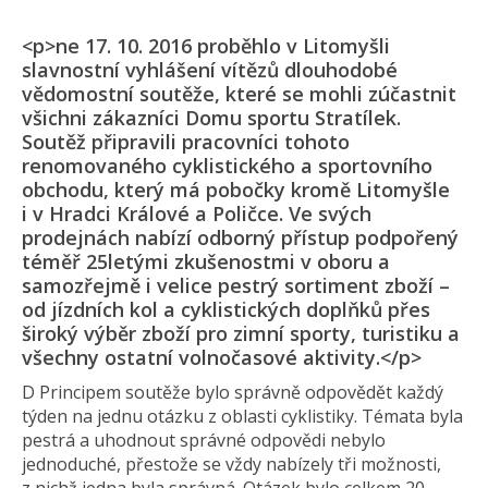
<p>ne 17. 10. 2016 proběhlo v Litomyšli
slavnostní vyhlášení vítězů dlouhodobé
vědomostní soutěže, které se mohli zúčastnit
všichni zákazníci Domu sportu Stratílek.
Soutěž připravili pracovníci tohoto
renomovaného cyklistického a sportovního
obchodu, který má pobočky kromě Litomyšle
i v Hradci Králové a Poličce. Ve svých
prodejnách nabízí odborný přístup podpořený
téměř 25letými zkušenostmi v oboru a
samozřejmě i velice pestrý sortiment zboží –
od jízdních kol a cyklistických doplňků přes
široký výběr zboží pro zimní sporty, turistiku a
všechny ostatní volnočasové aktivity.</p>
D Principem soutěže bylo správně odpovědět každý
týden na jednu otázku z oblasti cyklistiky. Témata byla
pestrá a uhodnout správné odpovědi nebylo
jednoduché, přestože se vždy nabízely tři možnosti,