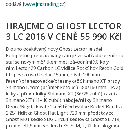
dodává [
www.jmctrading.cz
]
HRAJEME O GHOST LECTOR
3 LC 2016 V CENĚ 55 990 Kč!
Dlouho očekávaný nový Ghost Lector je zde!
Kompletně přepracovaný rám již získal řadu ocenění a
stal se novým měřítkem mezi závodními XC koly.
rám
Lector 29 Carbon LC
vidlice
RockShox Recon Gold
RL, pevná osa Oneloc 15 mm, zdvih 100 mm
řazení/přehazo­vačka/přesmykač
Shimano XT
brzdy
Shimano Deore (průměr kotoučů 180/160 mm – P/Z)
kliky a převodníky
Shimano XT (36/26 zubů)
kazeta
Shimano XT (11–40 zubů)
náboje/ráfky
Shimano
Deore/Rigida Rival 21
pláště
Schwalbe Rocket Ron Evo
2,25“
řídítka
Ghost Flat Light 720 mm
představec
Ghost M01
sedlo
SDG Circuit
sedlovka
Ghost SL 719,
průměr 31,6 mm
velikosti
XS, S, M, L, XL
katalogová