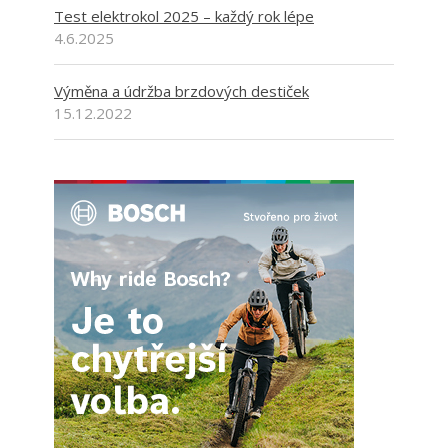
Test elektrokol 2025 – každý rok lépe
4.6.2025
Výměna a údržba brzdových destiček
15.12.2022