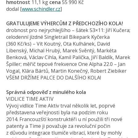
hmotnost
11,1 kg
cena
55 990 Kč
dodal [
www.schindler.cz
]
GRATULUJEME VÝHERCŮM Z PŘEDCHOZÍHO KOLA!
drobnost pro nejrychlejšího – šátek 53×11: Jiří Kučera;
celodenní jízdné Singletrail Bikepark Kyčerka
(360 Kč/ks) – Vít Koutný, Ota Kulhánek, David
Libenský, Michal Hrubý, Marek Svěntý, Markéta
Benková, Václav Cihla, Kamil Palička, Jiří Baldík, Marek
Špiller; měřič tepové frekvence One Alpha 22.0 – Jan
Vogal, Klára Bártů, Martin Konečný, Robert Ziebiker
VŠEM DRŽÍME PALCE DO DALŠÍHO KOLA!
Správná odpověď z minulého kola
VIDLICE TIME AKTIV
Vývoj vidlice Time Aktiv trval několik let, poprvé
představena veřejnosti byla na podzim roku
2014. Francouzští konstruktéři u ní použili tři nové
patenty a Time ji považuje za revoluční počin
z důvodu integrace tlumiče vibrací, které by mohly