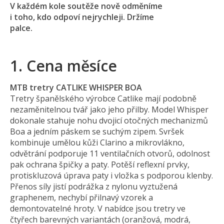
V každém kole soutěže nově odměníme
i toho, kdo odpoví nejrychleji. Držíme
palce.
1. Cena měsíce
MTB tretry CATLIKE WHISPER BOA
Tretry španělského výrobce Catlike mají podobně
nezaměnitelnou tvář jako jeho přilby. Model Whisper
dokonale stahuje nohu dvojicí otočných mechanizmů
Boa a jedním páskem se suchým zipem. Svršek
kombinuje umělou kůži Clarino a mikrovlákno,
odvětrání podporuje 11 ventilačních otvorů, odolnost
pak ochrana špičky a paty. Potěší reflexní prvky,
protiskluzová úprava paty i vložka s podporou klenby.
Přenos síly jistí podrážka z nylonu vyztužená
graphenem, nechybí přilnavý vzorek a
demontovatelné hroty. V nabídce jsou tretry ve
čtyřech barevných variantách (oranžová, modrá,