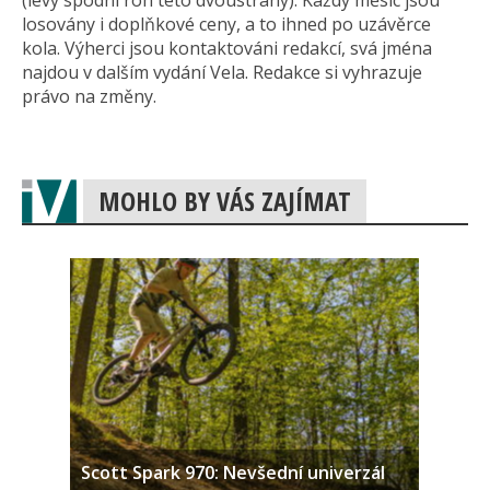
(levý spodní roh této dvoustrany). Každý měsíc jsou
losovány i doplňkové ceny, a to ihned po uzávěrce
kola. Výherci jsou kontaktováni redakcí, svá jména
najdou v dalším vydání Vela. Redakce si vyhrazuje
právo na změny.
MOHLO BY VÁS ZAJÍMAT
Scott Spark 970: Nevšední univerzál