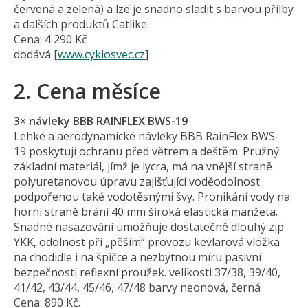
červená a zelená) a lze je snadno sladit s barvou přilby
a dalších produktů Catlike.
Cena: 4 290 Kč
dodává [
www.cyklosvec.cz
]
2. Cena měsíce
3× návleky BBB RAINFLEX BWS-19
Lehké a aerodynamické návleky BBB RainFlex BWS-
19 poskytují ochranu před větrem a deštěm. Pružný
základní materiál, jímž je lycra, má na vnější straně
polyuretanovou úpravu zajišťující voděodolnost
podpořenou také vodotěsnými švy. Pronikání vody na
horní straně brání 40 mm široká elastická manžeta.
Snadné nasazování umožňuje dostatečně dlouhý zip
YKK, odolnost při „pěším“ provozu kevlarová vložka
na chodidle i na špičce a nezbytnou míru pasivní
bezpečnosti reflexní proužek. velikosti 37/38, 39/40,
41/42, 43/44, 45/46, 47/48 barvy neonová, černá
Cena: 890 Kč.