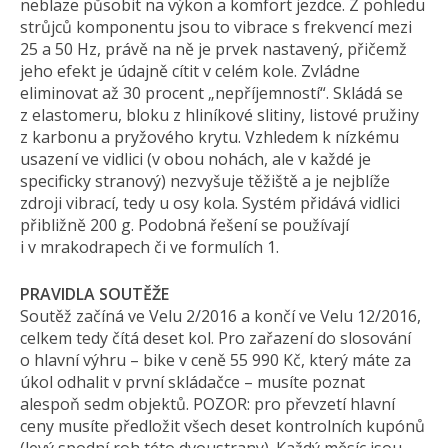
neblaze působit na výkon a komfort jezdce. Z pohledu
strůjců komponentu jsou to vibrace s frekvencí mezi
25 a 50 Hz, právě na ně je prvek nastavený, přičemž
jeho efekt je údajně cítit v celém kole. Zvládne
eliminovat až 30 procent „nepříjemností“. Skládá se
z elastomeru, bloku z hliníkové slitiny, listové pružiny
z karbonu a pryžového krytu. Vzhledem k nízkému
usazení ve vidlici (v obou nohách, ale v každé je
specificky stranový) nezvyšuje těžiště a je nejblíže
zdroji vibrací, tedy u osy kola. Systém přidává vidlici
přibližně 200 g. Podobná řešení se používají
i v mrakodrapech či ve formulích 1.
PRAVIDLA SOUTĚŽE
Soutěž začíná ve Velu 2/2016 a končí ve Velu 12/2016,
celkem tedy čítá deset kol. Pro zařazení do slosování
o hlavní výhru – bike v ceně 55 990 Kč, který máte za
úkol odhalit v první skládačce – musíte poznat
alespoň sedm objektů. POZOR: pro převzetí hlavní
ceny musíte předložit všech deset kontrolních kupónů