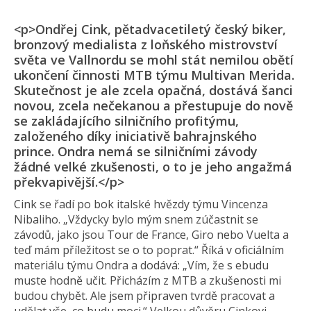
<p>Ondřej Cink, pětadvacetiletý český biker,
bronzový medialista z loňského mistrovství
světa ve Vallnordu se mohl stát nemilou obětí
ukončení činnosti MTB týmu Multivan Merida.
Skutečnost je ale zcela opačná, dostává šanci
novou, zcela nečekanou a přestupuje do nově
se zakládajícího silničního profitýmu,
založeného díky iniciativě bahrajnského
prince. Ondra nemá se silničními závody
žádné velké zkušenosti, o to je jeho angažmá
překvapivější.</p>
Cink se řadí po bok italské hvězdy týmu Vincenza
Nibaliho. „Vždycky bylo mým snem zúčastnit se
závodů, jako jsou Tour de France, Giro nebo Vuelta a
teď mám příležitost se o to poprat.“ Říká v oficiálním
materiálu týmu Ondra a dodává: „Vím, že s ebudu
muste hodně učit. Přicházím z MTB a zkušenosti mi
budou chybět. Ale jsem připraven tvrdě pracovat a