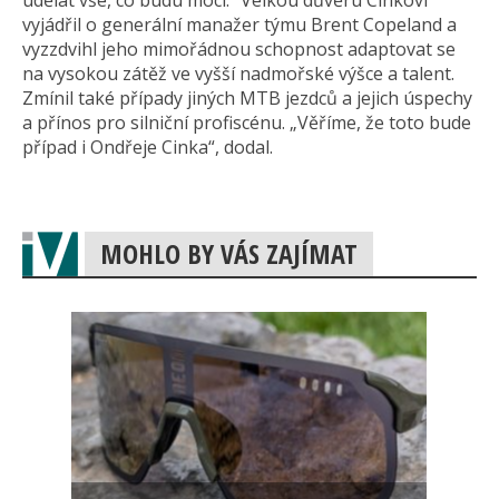
udělat vše, co budu moci.“ Velkou důvěru Cinkovi
vyjádřil o generální manažer týmu Brent Copeland a
vyzzdvihl jeho mimořádnou schopnost adaptovat se
na vysokou zátěž ve vyšší nadmořské výšce a talent.
Zmínil také případy jiných MTB jezdců a jejich úspechy
a přínos pro silniční profiscénu. „Věříme, že toto bude
případ i Ondřeje Cinka“, dodal.
MOHLO BY VÁS ZAJÍMAT