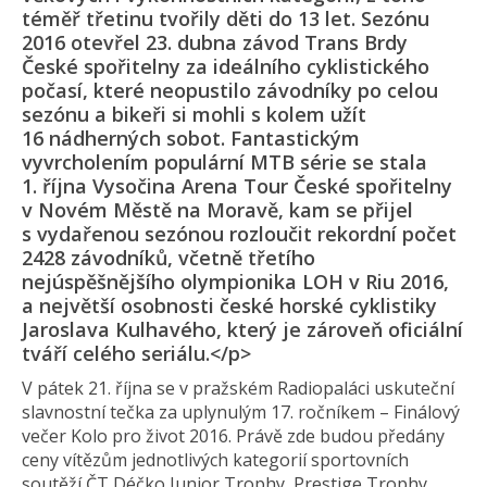
téměř třetinu tvořily děti do 13 let. Sezónu
2016 otevřel 23. dubna závod Trans Brdy
České spořitelny za ideálního cyklistického
počasí, které neopustilo závodníky po celou
sezónu a bikeři si mohli s kolem užít
16 nádherných sobot. Fantastickým
vyvrcholením populární MTB série se stala
1. října Vysočina Arena Tour České spořitelny
v Novém Městě na Moravě, kam se přijel
s vydařenou sezónou rozloučit rekordní počet
2428 závodníků, včetně třetího
nejúspěšnějšího olympionika LOH v Riu 2016,
a největší osobnosti české horské cyklistiky
Jaroslava Kulhavého, který je zároveň oficiální
tváří celého seriálu.</p>
V pátek 21. října se v pražském Radiopaláci uskuteční
slavnostní tečka za uplynulým 17. ročníkem – Finálový
večer Kolo pro život 2016. Právě zde budou předány
ceny vítězům jednotlivých kategorií sportovních
soutěží ČT Déčko Junior Trophy, Prestige Trophy