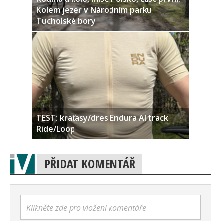
Kolem jezer v Národním parku
Tucholské bory
TEST: kraťasy/dres Endura Alltrack
Ride/Loop
PŘIDAT KOMENTÁŘ
Klikněte zde pro vložení komentáře