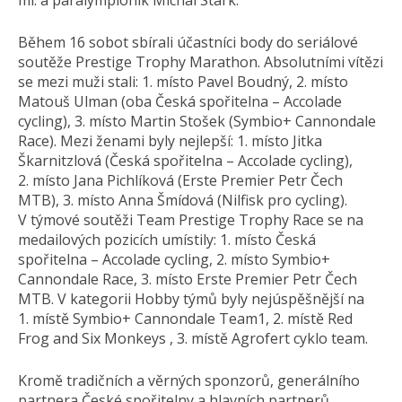
ml. a paralympionik Michal Stark.
Během 16 sobot sbírali účastníci body do seriálové
soutěže Prestige Trophy Marathon. Absolutními vítězi
se mezi muži stali: 1. místo Pavel Boudný, 2. místo
Matouš Ulman (oba Česká spořitelna – Accolade
cycling), 3. místo Martin Stošek (Symbio+ Cannondale
Race). Mezi ženami byly nejlepší: 1. místo Jitka
Škarnitzlová (Česká spořitelna – Accolade cycling),
2. místo Jana Pichlíková (Erste Premier Petr Čech
MTB), 3. místo Anna Šmídová (Nilfisk pro cycling).
V týmové soutěži Team Prestige Trophy Race se na
medailových pozicích umístily: 1. místo Česká
spořitelna – Accolade cycling, 2. místo Symbio+
Cannondale Race, 3. místo Erste Premier Petr Čech
MTB. V kategorii Hobby týmů byly nejúspěšnější na
1. místě Symbio+ Cannondale Team1, 2. místě Red
Frog and Six Monkeys , 3. místě Agrofert cyklo team.
Kromě tradičních a věrných sponzorů, generálního
partnera České spořitelny a hlavních partnerů,