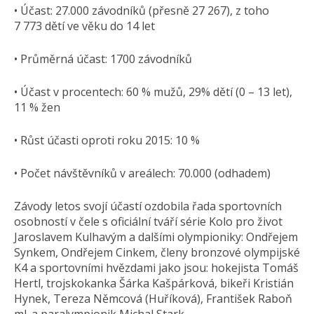
• Účast: 27.000 závodníků (přesně 27 267), z toho
7 773 dětí ve věku do 14 let
• Průměrná účast: 1700 závodníků
• Účast v procentech: 60 % mužů, 29% dětí (0 – 13 let),
11 % žen
• Růst účasti oproti roku 2015: 10 %
• Počet návštěvníků v areálech: 70.000 (odhadem)
Závody letos svojí účastí ozdobila řada sportovních
osobností v čele s oficiální tváří série Kolo pro život
Jaroslavem Kulhavým a dalšími olympioniky: Ondřejem
Synkem, Ondřejem Cinkem, členy bronzové olympijské
K4 a sportovními hvězdami jako jsou: hokejista Tomáš
Hertl, trojskokanka Šárka Kašpárková, bikeři Kristián
Hynek, Tereza Němcová (Huříková), František Raboň