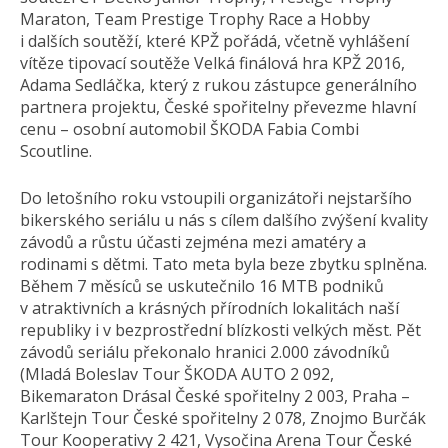
Maraton, Team Prestige Trophy Race a Hobby
i dalších soutěží, které KPŽ pořádá, včetně vyhlášení
vítěze tipovací soutěže Velká finálová hra KPŽ 2016,
Adama Sedláčka, který z rukou zástupce generálního
partnera projektu, České spořitelny převezme hlavní
cenu – osobní automobil ŠKODA Fabia Combi
Scoutline.
Do letošního roku vstoupili organizátoři nejstaršího
bikerského seriálu u nás s cílem dalšího zvýšení kvality
závodů a růstu účasti zejména mezi amatéry a
rodinami s dětmi. Tato meta byla beze zbytku splněna.
Během 7 měsíců se uskutečnilo 16 MTB podniků
v atraktivních a krásných přírodních lokalitách naší
republiky i v bezprostřední blízkosti velkých měst. Pět
závodů seriálu překonalo hranici 2.000 závodníků
(Mladá Boleslav Tour ŠKODA AUTO 2 092,
Bikemaraton Drásal České spořitelny 2 003, Praha –
Karlštejn Tour České spořitelny 2 078, Znojmo Burčák
Tour Kooperativy 2 421, Vysočina Arena Tour České