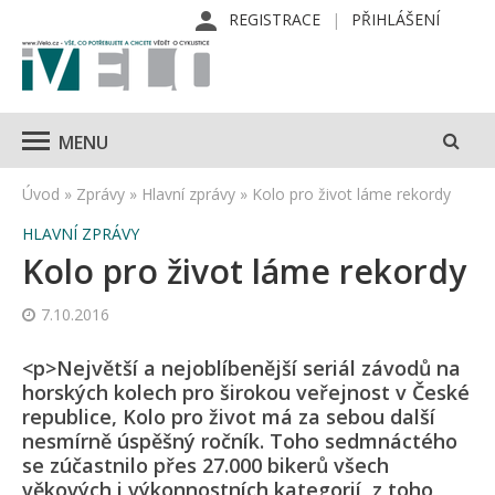
REGISTRACE
PŘIHLÁŠENÍ
MENU
Úvod
»
Zprávy
»
Hlavní zprávy
»
Kolo pro život láme rekordy
HLAVNÍ ZPRÁVY
Kolo pro život láme rekordy
7.10.2016
<p>Největší a nejoblíbenější seriál závodů na
horských kolech pro širokou veřejnost v České
republice, Kolo pro život má za sebou další
nesmírně úspěšný ročník. Toho sedmnáctého
se zúčastnilo přes 27.000 bikerů všech
věkových i výkonnostních kategorií, z toho