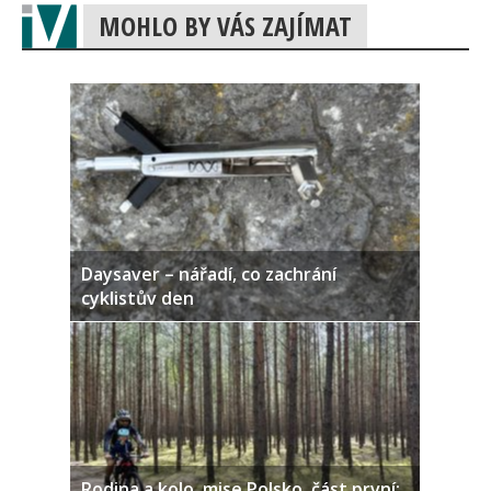
MOHLO BY VÁS ZAJÍMAT
Daysaver – nářadí, co zachrání
cyklistův den
Rodina a kolo, mise Polsko, část první: