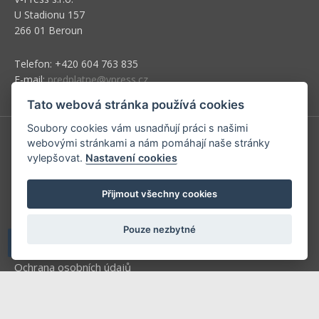
U Stadionu 157
266 01 Beroun
Telefon: +420 604 763 835
E-mail:
predplatne@vpress.cz
Tato webová stránka používá cookies
Soubory cookies vám usnadňují práci s našimi
webovými stránkami a nám pomáhají naše stránky
Redakce
vylepšovat.
Nastavení cookies
Předplatné
Přijmout všechny cookies
Inzerce v časopise
Inzerce na www stránkách
Pouze nezbytné
Obchodní podmínky
Ochrana osobních údajů